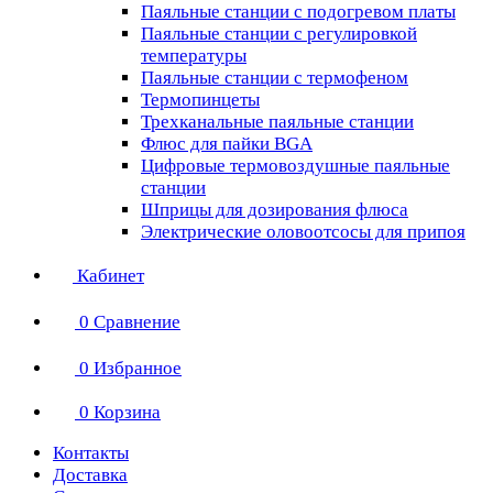
Паяльные станции с подогревом платы
Паяльные станции с регулировкой
температуры
Паяльные станции с термофеном
Термопинцеты
Трехканальные паяльные станции
Флюс для пайки BGA
Цифровые термовоздушные паяльные
станции
Шприцы для дозирования флюса
Электрические оловоотсосы для припоя
Кабинет
0
Сравнение
0
Избранное
0
Корзина
Контакты
Доставка