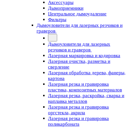
Аксессуары
Дымоприемники
Центральное дымоудаление
Фильтры
Дымоуловители для лазерных резчиков и
граверов
Дымоуловители для лазерных
резчиков и граверов
Лазерная маркировка и кодировка
Лазерная очистка, разметка и
сверление
Лазерная обработка дерева, фанеры,
картона
Лазерная резка и гравировка
пластика, композитных материалов
Лазерная резка, раскройка, сварка и
наплавка металлов
Лазерная резка и гравировка
оргстекла, акрила
Лазерная резка и гравировка
поликарбоната