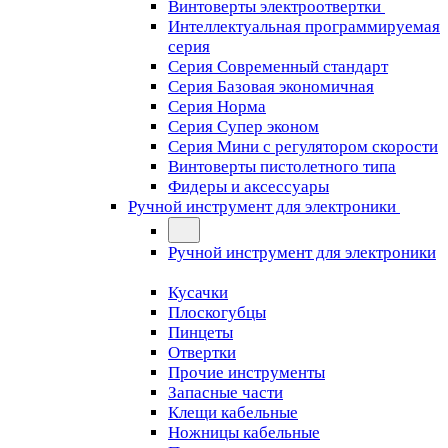
Винтоверты электроотвертки
Интеллектуальная программируемая
серия
Серия Современный стандарт
Серия Базовая экономичная
Серия Норма
Серия Cупер эконом
Серия Мини с регулятором скорости
Винтоверты пистолетного типа
Фидеры и аксессуары
Ручной инструмент для электроники
Ручной инструмент для электроники
Кусачки
Плоскогубцы
Пинцеты
Отвертки
Прочие инструменты
Запасные части
Клещи кабельные
Ножницы кабельные