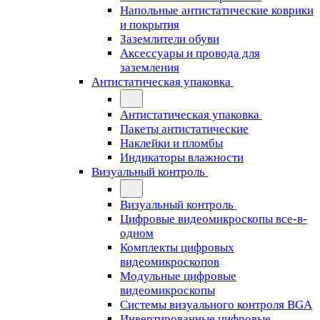
Напольные антистатические коврики
и покрытия
Заземлители обуви
Аксессуары и провода для
заземления
Антистатическая упаковка
Антистатическая упаковка
Пакеты антистатические
Наклейки и пломбы
Индикаторы влажности
Визуальный контроль
Визуальный контроль
Цифровые видеомикроскопы все-в-
одном
Комплекты цифровых
видеомикроскопов
Модульные цифровые
видеомикроскопы
Cистемы визуального контроля BGA
Инвертированные цифровые