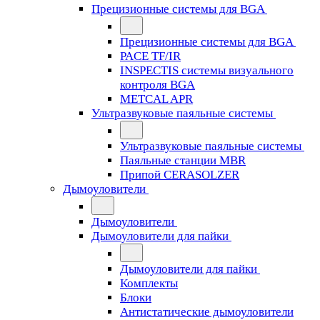
Прецизионные системы для BGA
Прецизионные системы для BGA
PACE TF/IR
INSPECTIS системы визуального
контроля BGA
METCAL APR
Ультразвуковые паяльные системы
Ультразвуковые паяльные системы
Паяльные станции MBR
Припой CERASOLZER
Дымоуловители
Дымоуловители
Дымоуловители для пайки
Дымоуловители для пайки
Комплекты
Блоки
Антистатические дымоуловители