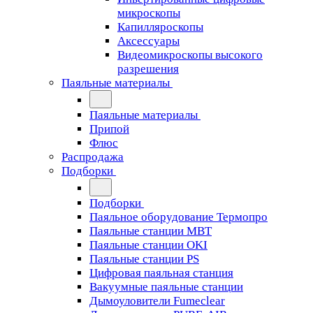
микроскопы
Капилляроскопы
Аксессуары
Видеомикроскопы высокого
разрешения
Паяльные материалы
Паяльные материалы
Припой
Флюс
Распродажа
Подборки
Подборки
Паяльное оборудование Термопро
Паяльные станции MBT
Паяльные станции OKI
Паяльные станции PS
Цифровая паяльная станция
Вакуумные паяльные станции
Дымоуловители Fumeclear