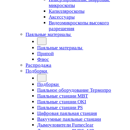
микроскопы
Капилляроскопы
Аксессуары
Видеомикроскопы высокого
разрешения
Паяльные материалы
Паяльные материалы
Припой
Флюс
Распродажа
Подборки
Подборки
Паяльное оборудование Термопро
Паяльные станции MBT
Паяльные станции OKI
Паяльные станции PS
Цифровая паяльная станция
Вакуумные паяльные станции
Дымоуловители Fumeclear