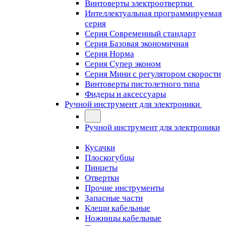
Винтоверты электроотвертки
Интеллектуальная программируемая
серия
Серия Современный стандарт
Серия Базовая экономичная
Серия Норма
Серия Cупер эконом
Серия Мини с регулятором скорости
Винтоверты пистолетного типа
Фидеры и аксессуары
Ручной инструмент для электроники
Ручной инструмент для электроники
Кусачки
Плоскогубцы
Пинцеты
Отвертки
Прочие инструменты
Запасные части
Клещи кабельные
Ножницы кабельные