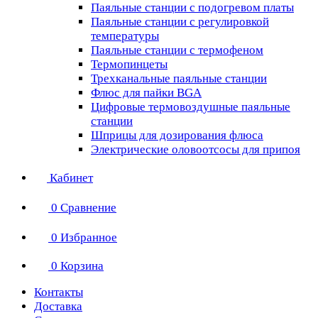
Паяльные станции с подогревом платы
Паяльные станции с регулировкой
температуры
Паяльные станции с термофеном
Термопинцеты
Трехканальные паяльные станции
Флюс для пайки BGA
Цифровые термовоздушные паяльные
станции
Шприцы для дозирования флюса
Электрические оловоотсосы для припоя
Кабинет
0
Сравнение
0
Избранное
0
Корзина
Контакты
Доставка