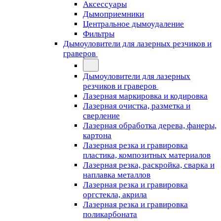
Аксессуары
Дымоприемники
Центральное дымоудаление
Фильтры
Дымоуловители для лазерных резчиков и
граверов
Дымоуловители для лазерных
резчиков и граверов
Лазерная маркировка и кодировка
Лазерная очистка, разметка и
сверление
Лазерная обработка дерева, фанеры,
картона
Лазерная резка и гравировка
пластика, композитных материалов
Лазерная резка, раскройка, сварка и
наплавка металлов
Лазерная резка и гравировка
оргстекла, акрила
Лазерная резка и гравировка
поликарбоната