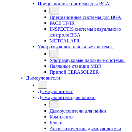
Прецизионные системы для BGA
Прецизионные системы для BGA
PACE TF/IR
INSPECTIS системы визуального
контроля BGA
METCAL APR
Ультразвуковые паяльные системы
Ультразвуковые паяльные системы
Паяльные станции MBR
Припой CERASOLZER
Дымоуловители
Дымоуловители
Дымоуловители для пайки
Дымоуловители для пайки
Комплекты
Блоки
Антистатические дымоуловители