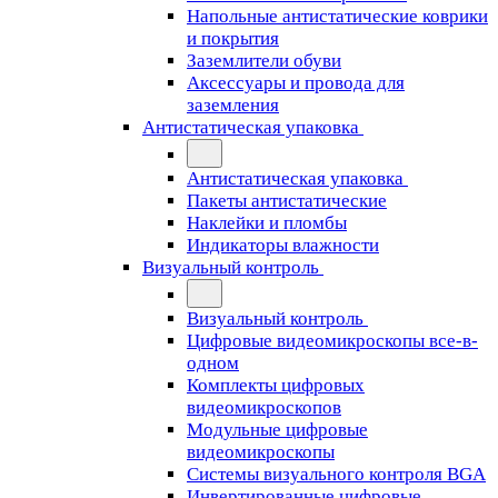
Напольные антистатические коврики
и покрытия
Заземлители обуви
Аксессуары и провода для
заземления
Антистатическая упаковка
Антистатическая упаковка
Пакеты антистатические
Наклейки и пломбы
Индикаторы влажности
Визуальный контроль
Визуальный контроль
Цифровые видеомикроскопы все-в-
одном
Комплекты цифровых
видеомикроскопов
Модульные цифровые
видеомикроскопы
Cистемы визуального контроля BGA
Инвертированные цифровые