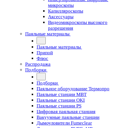
микроскопы
Капилляроскопы
Аксессуары
Видеомикроскопы высокого
разрешения
Паяльные материалы
Паяльные материалы
Припой
Флюс
Распродажа
Подборки
Подборки
Паяльное оборудование Термопро
Паяльные станции MBT
Паяльные станции OKI
Паяльные станции PS
Цифровая паяльная станция
Вакуумные паяльные станции
Дымоуловители Fumeclear