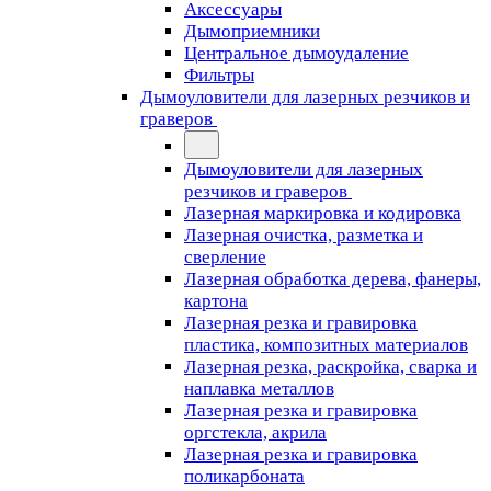
Аксессуары
Дымоприемники
Центральное дымоудаление
Фильтры
Дымоуловители для лазерных резчиков и
граверов
Дымоуловители для лазерных
резчиков и граверов
Лазерная маркировка и кодировка
Лазерная очистка, разметка и
сверление
Лазерная обработка дерева, фанеры,
картона
Лазерная резка и гравировка
пластика, композитных материалов
Лазерная резка, раскройка, сварка и
наплавка металлов
Лазерная резка и гравировка
оргстекла, акрила
Лазерная резка и гравировка
поликарбоната