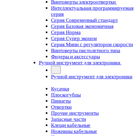
Винтоверты электроотвертки
Интеллектуальная программируемая
серия
Серия Современный стандарт
Серия Базовая экономичная
Серия Норма
Серия Cупер эконом
Серия Мини с регулятором скорости
Винтоверты пистолетного типа
Фидеры и аксессуары
Ручной инструмент для электроники
Ручной инструмент для электроники
Кусачки
Плоскогубцы
Пинцеты
Отвертки
Прочие инструменты
Запасные части
Клещи кабельные
Ножницы кабельные