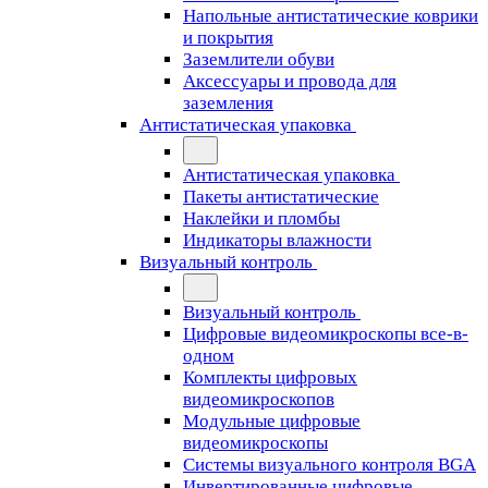
Напольные антистатические коврики
и покрытия
Заземлители обуви
Аксессуары и провода для
заземления
Антистатическая упаковка
Антистатическая упаковка
Пакеты антистатические
Наклейки и пломбы
Индикаторы влажности
Визуальный контроль
Визуальный контроль
Цифровые видеомикроскопы все-в-
одном
Комплекты цифровых
видеомикроскопов
Модульные цифровые
видеомикроскопы
Cистемы визуального контроля BGA
Инвертированные цифровые