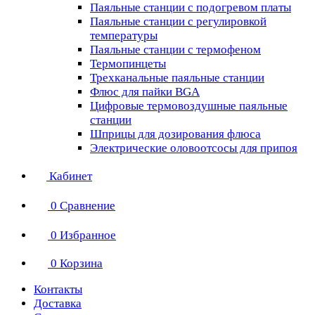
Паяльные станции с подогревом платы
Паяльные станции с регулировкой
температуры
Паяльные станции с термофеном
Термопинцеты
Трехканальные паяльные станции
Флюс для пайки BGA
Цифровые термовоздушные паяльные
станции
Шприцы для дозирования флюса
Электрические оловоотсосы для припоя
Кабинет
0
Сравнение
0
Избранное
0
Корзина
Контакты
Доставка