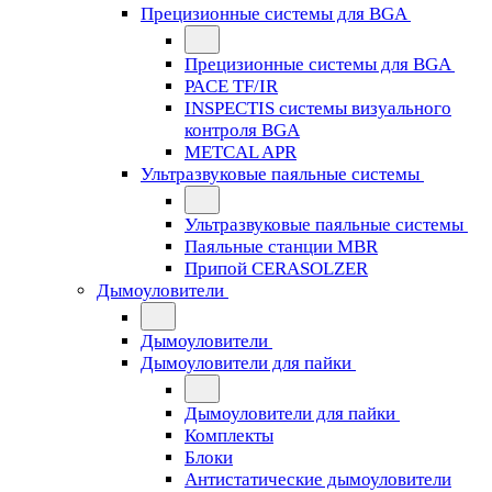
Прецизионные системы для BGA
Прецизионные системы для BGA
PACE TF/IR
INSPECTIS системы визуального
контроля BGA
METCAL APR
Ультразвуковые паяльные системы
Ультразвуковые паяльные системы
Паяльные станции MBR
Припой CERASOLZER
Дымоуловители
Дымоуловители
Дымоуловители для пайки
Дымоуловители для пайки
Комплекты
Блоки
Антистатические дымоуловители