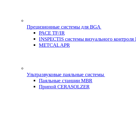
Прецизионные системы для BGA
PACE TF/IR
INSPECTIS системы визуального контроля
METCAL APR
Ультразвуковые паяльные системы
Паяльные станции MBR
Припой CERASOLZER