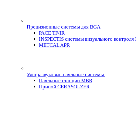
Прецизионные системы для BGA
PACE TF/IR
INSPECTIS системы визуального контроля
METCAL APR
Ультразвуковые паяльные системы
Паяльные станции MBR
Припой CERASOLZER