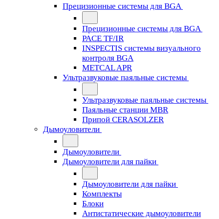
Прецизионные системы для BGA
Прецизионные системы для BGA
PACE TF/IR
INSPECTIS системы визуального
контроля BGA
METCAL APR
Ультразвуковые паяльные системы
Ультразвуковые паяльные системы
Паяльные станции MBR
Припой CERASOLZER
Дымоуловители
Дымоуловители
Дымоуловители для пайки
Дымоуловители для пайки
Комплекты
Блоки
Антистатические дымоуловители