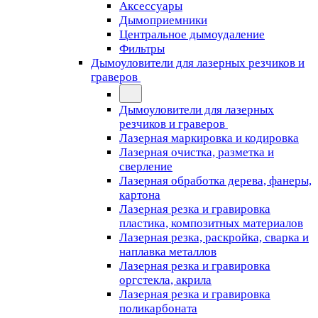
Аксессуары
Дымоприемники
Центральное дымоудаление
Фильтры
Дымоуловители для лазерных резчиков и
граверов
Дымоуловители для лазерных
резчиков и граверов
Лазерная маркировка и кодировка
Лазерная очистка, разметка и
сверление
Лазерная обработка дерева, фанеры,
картона
Лазерная резка и гравировка
пластика, композитных материалов
Лазерная резка, раскройка, сварка и
наплавка металлов
Лазерная резка и гравировка
оргстекла, акрила
Лазерная резка и гравировка
поликарбоната