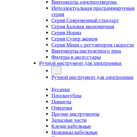
Винтоверты электроотвертки
Интеллектуальная программируемая
серия
Серия Современный стандарт
Серия Базовая экономичная
Серия Норма
Серия Cупер эконом
Серия Мини с регулятором скорости
Винтоверты пистолетного типа
Фидеры и аксессуары
Ручной инструмент для электроники
Ручной инструмент для электроники
Кусачки
Плоскогубцы
Пинцеты
Отвертки
Прочие инструменты
Запасные части
Клещи кабельные
Ножницы кабельные