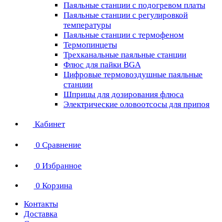
Паяльные станции с подогревом платы
Паяльные станции с регулировкой
температуры
Паяльные станции с термофеном
Термопинцеты
Трехканальные паяльные станции
Флюс для пайки BGA
Цифровые термовоздушные паяльные
станции
Шприцы для дозирования флюса
Электрические оловоотсосы для припоя
Кабинет
0
Сравнение
0
Избранное
0
Корзина
Контакты
Доставка