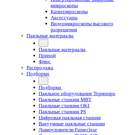
микроскопы
Капилляроскопы
Аксессуары
Видеомикроскопы высокого
разрешения
Паяльные материалы
Паяльные материалы
Припой
Флюс
Распродажа
Подборки
Подборки
Паяльное оборудование Термопро
Паяльные станции MBT
Паяльные станции OKI
Паяльные станции PS
Цифровая паяльная станция
Вакуумные паяльные станции
Дымоуловители Fumeclear