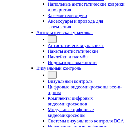
Напольные антистатические коврики
и покрытия
Заземлители обуви
Аксессуары и провода для
заземления
Антистатическая упаковка
Антистатическая упаковка
Пакеты антистатические
Наклейки и пломбы
Индикаторы влажности
Визуальный контроль
Визуальный контроль
Цифровые видеомикроскопы все-в-
одном
Комплекты цифровых
видеомикроскопов
Модульные цифровые
видеомикроскопы
Cистемы визуального контроля BGA
Инвертированные цифровые