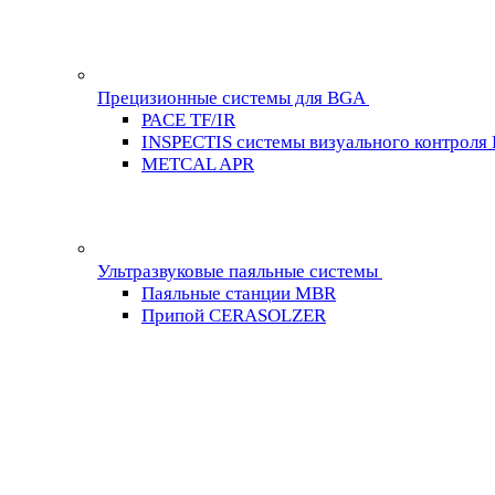
Прецизионные системы для BGA
PACE TF/IR
INSPECTIS системы визуального контроля
METCAL APR
Ультразвуковые паяльные системы
Паяльные станции MBR
Припой CERASOLZER