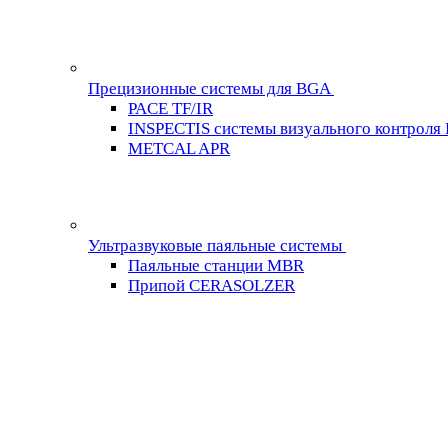
Прецизионные системы для BGA
PACE TF/IR
INSPECTIS системы визуального контроля
METCAL APR
Ультразвуковые паяльные системы
Паяльные станции MBR
Припой CERASOLZER