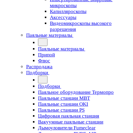
микроскопы
Капилляроскопы
Аксессуары
Видеомикроскопы высокого
разрешения
Паяльные материалы
Паяльные материалы
Припой
Флюс
Распродажа
Подборки
Подборки
Паяльное оборудование Термопро
Паяльные станции MBT
Паяльные станции OKI
Паяльные станции PS
Цифровая паяльная станция
Вакуумные паяльные станции
Дымоуловители Fumeclear