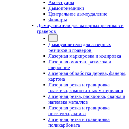
Аксессуары
Дымоприемники
Центральное дымоудаление
Фильтры
Дымоуловители для лазерных резчиков и
граверов
Дымоуловители для лазерных
резчиков и граверов
Лазерная маркировка и кодировка
Лазерная очистка, разметка и
сверление
Лазерная обработка дерева, фанеры,
картона
Лазерная резка и гравировка
пластика, композитных материалов
Лазерная резка, раскройка, сварка и
наплавка металлов
Лазерная резка и гравировка
оргстекла, акрила
Лазерная резка и гравировка
поликарбоната