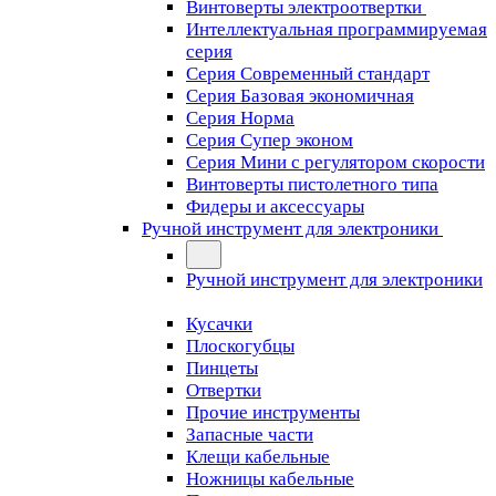
Винтоверты электроотвертки
Интеллектуальная программируемая
серия
Серия Современный стандарт
Серия Базовая экономичная
Серия Норма
Серия Cупер эконом
Серия Мини с регулятором скорости
Винтоверты пистолетного типа
Фидеры и аксессуары
Ручной инструмент для электроники
Ручной инструмент для электроники
Кусачки
Плоскогубцы
Пинцеты
Отвертки
Прочие инструменты
Запасные части
Клещи кабельные
Ножницы кабельные