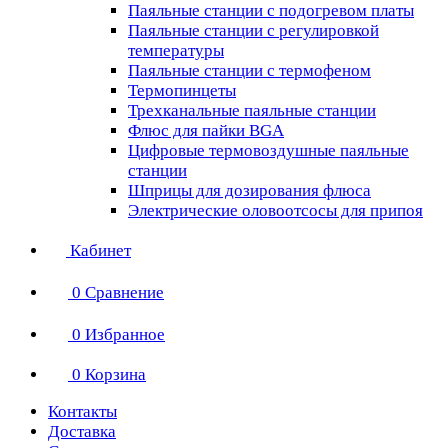
Паяльные станции с подогревом платы
Паяльные станции с регулировкой
температуры
Паяльные станции с термофеном
Термопинцеты
Трехканальные паяльные станции
Флюс для пайки BGA
Цифровые термовоздушные паяльные
станции
Шприцы для дозирования флюса
Электрические оловоотсосы для припоя
Кабинет
0
Сравнение
0
Избранное
0
Корзина
Контакты
Доставка