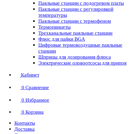
Паяльные станции с подогревом платы
Паяльные станции с регулировкой
температуры
Паяльные станции с термофеном
Термопинцеты
Трехканальные паяльные станции
Флюс для пайки BGA
Цифровые термовоздушные паяльные
станции
Шприцы для дозирования флюса
Электрические оловоотсосы для припоя
Кабинет
0
Сравнение
0
Избранное
0
Корзина
Контакты
Доставка