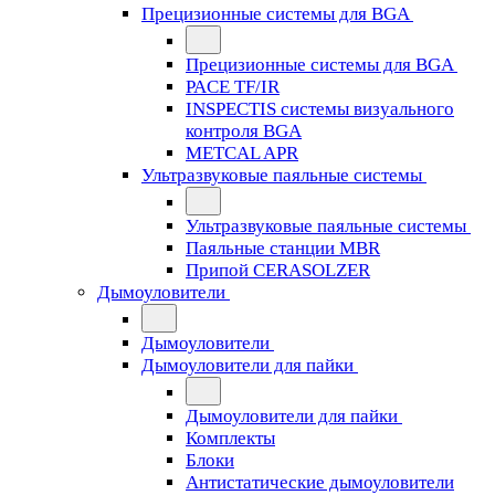
Прецизионные системы для BGA
Прецизионные системы для BGA
PACE TF/IR
INSPECTIS системы визуального
контроля BGA
METCAL APR
Ультразвуковые паяльные системы
Ультразвуковые паяльные системы
Паяльные станции MBR
Припой CERASOLZER
Дымоуловители
Дымоуловители
Дымоуловители для пайки
Дымоуловители для пайки
Комплекты
Блоки
Антистатические дымоуловители