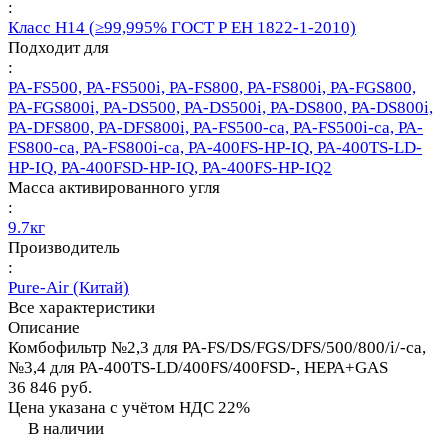
:
Класс Н14 (≥99,995% ГОСТ Р ЕН 1822-1-2010)
Подходит для
:
PA-FS500, PA-FS500i, PA-FS800, PA-FS800i, PA-FGS800,
PA-FGS800i, PA-DS500, PA-DS500i, PA-DS800, PA-DS800i,
PA-DFS800, PA-DFS800i, PA-FS500-ca, PA-FS500i-ca, PA-
FS800-ca, PA-FS800i-ca, PA-400FS-HP-IQ, PA-400TS-LD-
HP-IQ, PA-400FSD-HP-IQ, PA-400FS-HP-IQ2
Масса активированного угля
:
9.7кг
Производитель
:
Pure-Air (Китай)
Все характеристики
Описание
Комбофильтр №2,3 для PA-FS/DS/FGS/DFS/500/800/i/-ca,
№3,4 для PA-400TS-LD/400FS/400FSD-, HEPA+GAS
36 846 руб.
Цена указана с учётом НДС 22%
В наличии