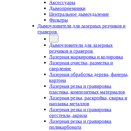
Аксессуары
Дымоприемники
Центральное дымоудаление
Фильтры
Дымоуловители для лазерных резчиков и
граверов
Дымоуловители для лазерных
резчиков и граверов
Лазерная маркировка и кодировка
Лазерная очистка, разметка и
сверление
Лазерная обработка дерева, фанеры,
картона
Лазерная резка и гравировка
пластика, композитных материалов
Лазерная резка, раскройка, сварка и
наплавка металлов
Лазерная резка и гравировка
оргстекла, акрила
Лазерная резка и гравировка
поликарбоната