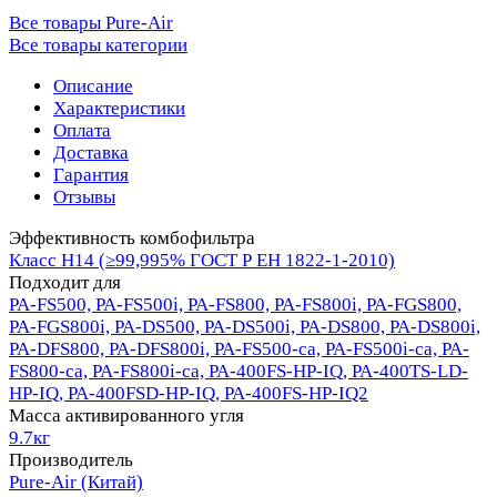
Все товары Pure-Air
Все товары категории
Описание
Характеристики
Оплата
Доставка
Гарантия
Отзывы
Эффективность комбофильтра
Класс Н14 (≥99,995% ГОСТ Р ЕН 1822-1-2010)
Подходит для
PA-FS500, PA-FS500i, PA-FS800, PA-FS800i, PA-FGS800,
PA-FGS800i, PA-DS500, PA-DS500i, PA-DS800, PA-DS800i,
PA-DFS800, PA-DFS800i, PA-FS500-ca, PA-FS500i-ca, PA-
FS800-ca, PA-FS800i-ca, PA-400FS-HP-IQ, PA-400TS-LD-
HP-IQ, PA-400FSD-HP-IQ, PA-400FS-HP-IQ2
Масса активированного угля
9.7кг
Производитель
Pure-Air (Китай)