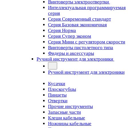
Винтоверты электроотвертки
Интеллектуальная программируемая
серия
Серия Современный стандарт
Серия Базовая экономичная
Серия Норма
Серия Cупер эконом
Серия Мини с регулятором скорости
Винтоверты пистолетного типа
Фидеры и аксессуары
Ручной инструмент для электроники
Ручной инструмент для электроники
Кусачки
Плоскогубцы
Пинцеты
Отвертки
Прочие инструменты
Запасные части
Клещи кабельные
Ножницы кабельные