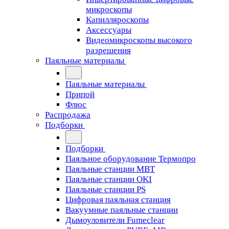
микроскопы
Капилляроскопы
Аксессуары
Видеомикроскопы высокого
разрешения
Паяльные материалы
Паяльные материалы
Припой
Флюс
Распродажа
Подборки
Подборки
Паяльное оборудование Термопро
Паяльные станции MBT
Паяльные станции OKI
Паяльные станции PS
Цифровая паяльная станция
Вакуумные паяльные станции
Дымоуловители Fumeclear