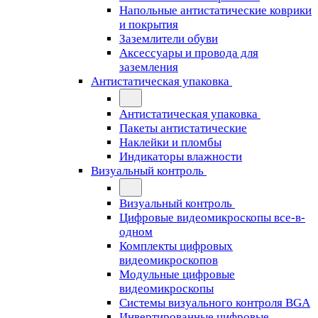
Напольные антистатические коврики
и покрытия
Заземлители обуви
Аксессуары и провода для
заземления
Антистатическая упаковка
Антистатическая упаковка
Пакеты антистатические
Наклейки и пломбы
Индикаторы влажности
Визуальный контроль
Визуальный контроль
Цифровые видеомикроскопы все-в-
одном
Комплекты цифровых
видеомикроскопов
Модульные цифровые
видеомикроскопы
Cистемы визуального контроля BGA
Инвертированные цифровые