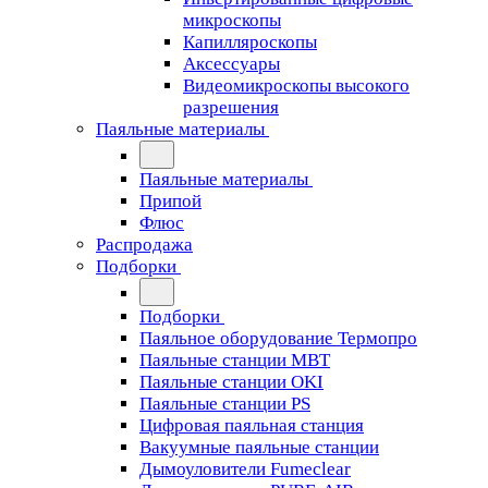
микроскопы
Капилляроскопы
Аксессуары
Видеомикроскопы высокого
разрешения
Паяльные материалы
Паяльные материалы
Припой
Флюс
Распродажа
Подборки
Подборки
Паяльное оборудование Термопро
Паяльные станции MBT
Паяльные станции OKI
Паяльные станции PS
Цифровая паяльная станция
Вакуумные паяльные станции
Дымоуловители Fumeclear