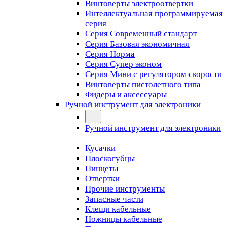
Винтоверты электроотвертки
Интеллектуальная программируемая
серия
Серия Современный стандарт
Серия Базовая экономичная
Серия Норма
Серия Cупер эконом
Серия Мини с регулятором скорости
Винтоверты пистолетного типа
Фидеры и аксессуары
Ручной инструмент для электроники
Ручной инструмент для электроники
Кусачки
Плоскогубцы
Пинцеты
Отвертки
Прочие инструменты
Запасные части
Клещи кабельные
Ножницы кабельные