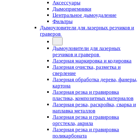
Аксессуары
Дымоприемники
Центральное дымоудаление
Фильтры
Дымоуловители для лазерных резчиков и
граверов
Дымоуловители для лазерных
резчиков и граверов
Лазерная маркировка и кодировка
Лазерная очистка, разметка и
сверление
Лазерная обработка дерева, фанеры,
картона
Лазерная резка и гравировка
пластика, композитных материалов
Лазерная резка, раскройка, сварка и
наплавка металлов
Лазерная резка и гравировка
оргстекла, акрила
Лазерная резка и гравировка
поликарбоната