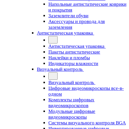
Напольные антистатические коврики
и покрытия
Заземлители обуви
Аксессуары и провода для
заземления
Антистатическая упаковка
Антистатическая упаковка
Пакеты антистатические
Наклейки и пломбы
Индикаторы влажности
Визуальный контроль
Визуальный контроль
Цифровые видеомикроскопы все-в-
одном
Комплекты цифровых
видеомикроскопов
Модульные цифровые
видеомикроскопы
Cистемы визуального контроля BGA
Инвертированные цифровые