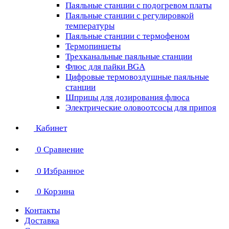
Паяльные станции с подогревом платы
Паяльные станции с регулировкой
температуры
Паяльные станции с термофеном
Термопинцеты
Трехканальные паяльные станции
Флюс для пайки BGA
Цифровые термовоздушные паяльные
станции
Шприцы для дозирования флюса
Электрические оловоотсосы для припоя
Кабинет
0
Сравнение
0
Избранное
0
Корзина
Контакты
Доставка