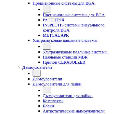
Прецизионные системы для BGA
Прецизионные системы для BGA
PACE TF/IR
INSPECTIS системы визуального
контроля BGA
METCAL APR
Ультразвуковые паяльные системы
Ультразвуковые паяльные системы
Паяльные станции MBR
Припой CERASOLZER
Дымоуловители
Дымоуловители
Дымоуловители для пайки
Дымоуловители для пайки
Комплекты
Блоки
Антистатические дымоуловители