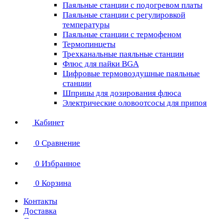
Паяльные станции с подогревом платы
Паяльные станции с регулировкой
температуры
Паяльные станции с термофеном
Термопинцеты
Трехканальные паяльные станции
Флюс для пайки BGA
Цифровые термовоздушные паяльные
станции
Шприцы для дозирования флюса
Электрические оловоотсосы для припоя
Кабинет
0
Сравнение
0
Избранное
0
Корзина
Контакты
Доставка