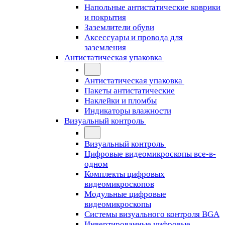
Напольные антистатические коврики
и покрытия
Заземлители обуви
Аксессуары и провода для
заземления
Антистатическая упаковка
Антистатическая упаковка
Пакеты антистатические
Наклейки и пломбы
Индикаторы влажности
Визуальный контроль
Визуальный контроль
Цифровые видеомикроскопы все-в-
одном
Комплекты цифровых
видеомикроскопов
Модульные цифровые
видеомикроскопы
Cистемы визуального контроля BGA
Инвертированные цифровые