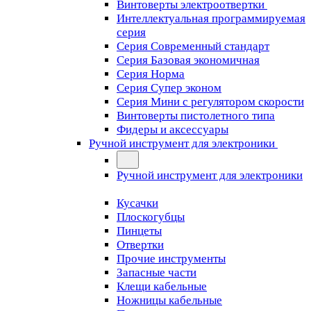
Винтоверты электроотвертки
Интеллектуальная программируемая
серия
Серия Современный стандарт
Серия Базовая экономичная
Серия Норма
Серия Cупер эконом
Серия Мини с регулятором скорости
Винтоверты пистолетного типа
Фидеры и аксессуары
Ручной инструмент для электроники
Ручной инструмент для электроники
Кусачки
Плоскогубцы
Пинцеты
Отвертки
Прочие инструменты
Запасные части
Клещи кабельные
Ножницы кабельные