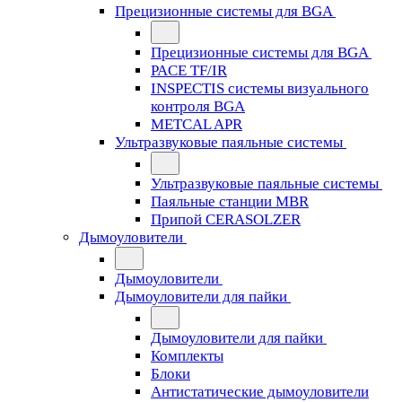
Прецизионные системы для BGA
Прецизионные системы для BGA
PACE TF/IR
INSPECTIS системы визуального
контроля BGA
METCAL APR
Ультразвуковые паяльные системы
Ультразвуковые паяльные системы
Паяльные станции MBR
Припой CERASOLZER
Дымоуловители
Дымоуловители
Дымоуловители для пайки
Дымоуловители для пайки
Комплекты
Блоки
Антистатические дымоуловители