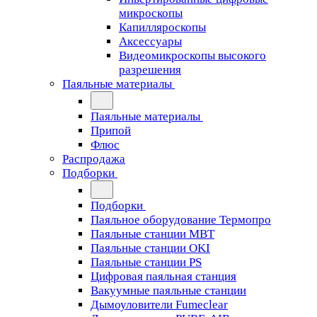
микроскопы
Капилляроскопы
Аксессуары
Видеомикроскопы высокого
разрешения
Паяльные материалы
Паяльные материалы
Припой
Флюс
Распродажа
Подборки
Подборки
Паяльное оборудование Термопро
Паяльные станции MBT
Паяльные станции OKI
Паяльные станции PS
Цифровая паяльная станция
Вакуумные паяльные станции
Дымоуловители Fumeclear