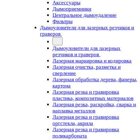
Аксессуары
Дымоприемники
Центральное дымоудаление
Фильтры
Дымоуловители для лазерных резчиков и
граверов
Дымоуловители для лазерных
резчиков и граверов
Лазерная маркировка и кодировка
Лазерная очистка, разметка и
сверление
Лазерная обработка дерева, фанеры,
картона
Лазерная резка и гравировка
пластика, композитных материалов
Лазерная резка, раскройка, сварка и
наплавка металлов
Лазерная резка и гравировка
оргстекла, акрила
Лазерная резка и гравировка
поликарбоната