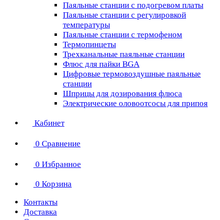
Паяльные станции с подогревом платы
Паяльные станции с регулировкой
температуры
Паяльные станции с термофеном
Термопинцеты
Трехканальные паяльные станции
Флюс для пайки BGA
Цифровые термовоздушные паяльные
станции
Шприцы для дозирования флюса
Электрические оловоотсосы для припоя
Кабинет
0
Сравнение
0
Избранное
0
Корзина
Контакты
Доставка