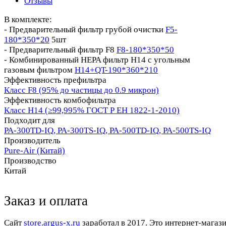
Отзывы
В комплекте:
- Предварительный фильтр грубой очистки
F5-
180*350*20
5шт
- Предварительный фильтр F8
F8-180*350*50
- Комбинированный HEPA фильтр H14 с угольным
газовым фильтром
H14+QT-190*360*210
Эффективность префильтра
Класс F8 (95% до частицы до 0.9 микрон)
Эффективность комбофильтра
Класс Н14 (≥99,995% ГОСТ Р ЕН 1822-1-2010)
Подходит для
PA-300TD-IQ, PA-300TS-IQ, PA-500TD-IQ, PA-500TS-IQ
Производитель
Pure-Air (Китай)
Производство
Китай
Заказ и оплата
Cайт
store.argus-x.ru
заработал в 2017. Это интернет-магаз