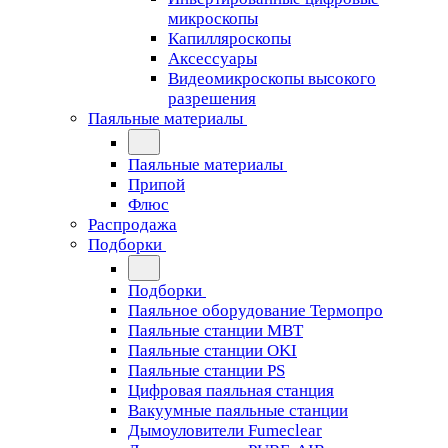
микроскопы
Капилляроскопы
Аксессуары
Видеомикроскопы высокого
разрешения
Паяльные материалы
Паяльные материалы
Припой
Флюс
Распродажа
Подборки
Подборки
Паяльное оборудование Термопро
Паяльные станции MBT
Паяльные станции OKI
Паяльные станции PS
Цифровая паяльная станция
Вакуумные паяльные станции
Дымоуловители Fumeclear