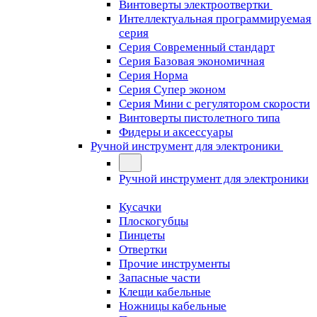
Винтоверты электроотвертки
Интеллектуальная программируемая
серия
Серия Современный стандарт
Серия Базовая экономичная
Серия Норма
Серия Cупер эконом
Серия Мини с регулятором скорости
Винтоверты пистолетного типа
Фидеры и аксессуары
Ручной инструмент для электроники
Ручной инструмент для электроники
Кусачки
Плоскогубцы
Пинцеты
Отвертки
Прочие инструменты
Запасные части
Клещи кабельные
Ножницы кабельные