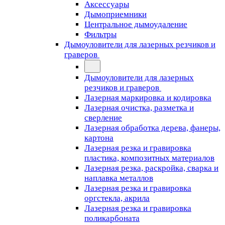
Аксессуары
Дымоприемники
Центральное дымоудаление
Фильтры
Дымоуловители для лазерных резчиков и
граверов
Дымоуловители для лазерных
резчиков и граверов
Лазерная маркировка и кодировка
Лазерная очистка, разметка и
сверление
Лазерная обработка дерева, фанеры,
картона
Лазерная резка и гравировка
пластика, композитных материалов
Лазерная резка, раскройка, сварка и
наплавка металлов
Лазерная резка и гравировка
оргстекла, акрила
Лазерная резка и гравировка
поликарбоната