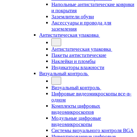
Напольные антистатические коврики
и покрытия
Заземлители обуви
Аксессуары и провода для
заземления
Антистатическая упаковка
Антистатическая упаковка
Пакеты антистатические
Наклейки и пломбы
Индикаторы влажности
Визуальный контроль
Визуальный контроль
Цифровые видеомикроскопы все-в-
одном
Комплекты цифровых
видеомикроскопов
Модульные цифровые
видеомикроскопы
Cистемы визуального контроля BGA
Инвертированные цифровые