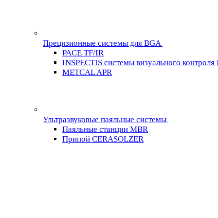
Прецизионные системы для BGA
PACE TF/IR
INSPECTIS системы визуального контроля
METCAL APR
Ультразвуковые паяльные системы
Паяльные станции MBR
Припой CERASOLZER