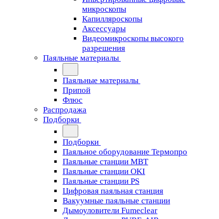
микроскопы
Капилляроскопы
Аксессуары
Видеомикроскопы высокого
разрешения
Паяльные материалы
Паяльные материалы
Припой
Флюс
Распродажа
Подборки
Подборки
Паяльное оборудование Термопро
Паяльные станции MBT
Паяльные станции OKI
Паяльные станции PS
Цифровая паяльная станция
Вакуумные паяльные станции
Дымоуловители Fumeclear