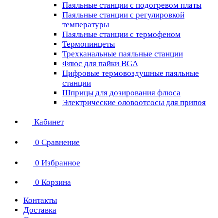
Паяльные станции с подогревом платы
Паяльные станции с регулировкой
температуры
Паяльные станции с термофеном
Термопинцеты
Трехканальные паяльные станции
Флюс для пайки BGA
Цифровые термовоздушные паяльные
станции
Шприцы для дозирования флюса
Электрические оловоотсосы для припоя
Кабинет
0
Сравнение
0
Избранное
0
Корзина
Контакты
Доставка