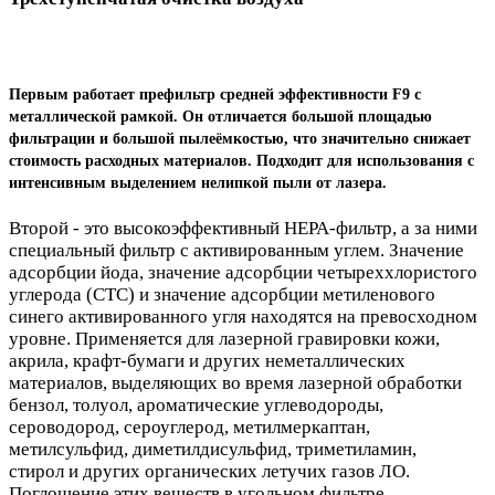
Первым работает префильтр средней эффективности F9 с
металлической рамкой. Он отличается большой площадью
фильтрации и большой пылеёмкостью, что значительно снижает
стоимость расходных материалов. Подходит для использования с
интенсивным выделением нелипкой пыли от лазера.
Второй - это высокоэффективный HEPA-фильтр, а за ними
специальный фильтр с активированным углем. Значение
адсорбции йода, значение адсорбции четыреххлористого
углерода (CTC) и значение адсорбции метиленового
синего активированного угля находятся на превосходном
уровне. Применяется для лазерной гравировки кожи,
акрила, крафт-бумаги и других неметаллических
материалов, выделяющих во время лазерной обработки
бензол, толуол, ароматические углеводороды,
сероводород, сероуглерод, метилмеркаптан,
метилсульфид, диметилдисульфид, триметиламин,
стирол и других органических летучих газов ЛО.
Поглощение этих веществ в угольном фильтре