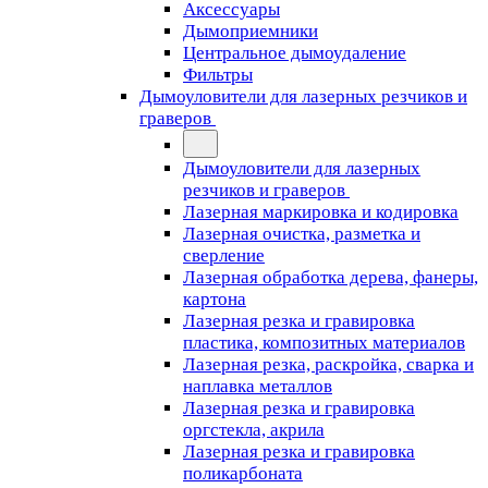
Аксессуары
Дымоприемники
Центральное дымоудаление
Фильтры
Дымоуловители для лазерных резчиков и
граверов
Дымоуловители для лазерных
резчиков и граверов
Лазерная маркировка и кодировка
Лазерная очистка, разметка и
сверление
Лазерная обработка дерева, фанеры,
картона
Лазерная резка и гравировка
пластика, композитных материалов
Лазерная резка, раскройка, сварка и
наплавка металлов
Лазерная резка и гравировка
оргстекла, акрила
Лазерная резка и гравировка
поликарбоната