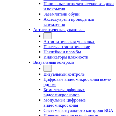
Напольные антистатические коврики
и покрытия
Заземлители обуви
Аксессуары и провода для
заземления
Антистатическая упаковка
Антистатическая упаковка
Пакеты антистатические
Наклейки и пломбы
Индикаторы влажности
Визуальный контроль
Визуальный контроль
Цифровые видеомикроскопы все-в-
одном
Комплекты цифровых
видеомикроскопов
Модульные цифровые
видеомикроскопы
Cистемы визуального контроля BGA
Инвертированные цифровые