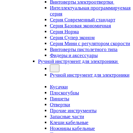
Винтоверты электроотвертки
Интеллектуальная программируемая
серия
Серия Современный стандарт
Серия Базовая экономичная
Серия Норма
Серия Cупер эконом
Серия Мини с регулятором скорости
Винтоверты пистолетного типа
Фидеры и аксессуары
Ручной инструмент для электроники
Ручной инструмент для электроники
Кусачки
Плоскогубцы
Пинцеты
Отвертки
Прочие инструменты
Запасные части
Клещи кабельные
Ножницы кабельные