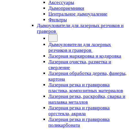
Аксессуары
Дымоприемники
Центральное дымоудаление
Фильтры
Дымоуловители для лазерных резчиков и
граверов
Дымоуловители для лазерных
резчиков и граверов
Лазерная маркировка и кодировка
Лазерная очистка, разметка и
сверление
Лазерная обработка дерева, фанеры,
картона
Лазерная резка и гравировка
пластика, композитных материалов
Лазерная резка, раскройка, сварка и
наплавка металлов
Лазерная резка и гравировка
оргстекла, акрила
Лазерная резка и гравировка
поликарбоната