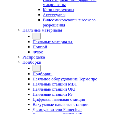
микроскопы
Капилляроскопы
Аксессуары
Видеомикроскопы высокого
разрешения
Паяльные материалы
Паяльные материалы
Припой
Флюс
Распродажа
Подборки
Подборки
Паяльное оборудование Термопро
Паяльные станции MBT
Паяльные станции OKI
Паяльные станции PS
Цифровая паяльная станция
Вакуумные паяльные станции
Дымоуловители Fumeclear