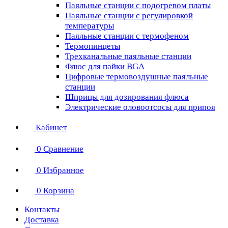
Паяльные станции с подогревом платы
Паяльные станции с регулировкой
температуры
Паяльные станции с термофеном
Термопинцеты
Трехканальные паяльные станции
Флюс для пайки BGA
Цифровые термовоздушные паяльные
станции
Шприцы для дозирования флюса
Электрические оловоотсосы для припоя
Кабинет
0
Сравнение
0
Избранное
0
Корзина
Контакты
Доставка