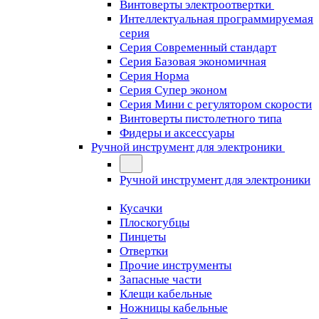
Винтоверты электроотвертки
Интеллектуальная программируемая
серия
Серия Современный стандарт
Серия Базовая экономичная
Серия Норма
Серия Cупер эконом
Серия Мини с регулятором скорости
Винтоверты пистолетного типа
Фидеры и аксессуары
Ручной инструмент для электроники
Ручной инструмент для электроники
Кусачки
Плоскогубцы
Пинцеты
Отвертки
Прочие инструменты
Запасные части
Клещи кабельные
Ножницы кабельные