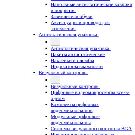
Напольные антистатические коврики
и покрытия
Заземлители обуви
Аксессуары и провода для
заземления
Антистатическая упаковка
Антистатическая упаковка
Пакеты антистатические
Наклейки и пломбы
Индикаторы влажности
Визуальный контроль
Визуальный контроль
Цифровые видеомикроскопы все-в-
одном
Комплекты цифровых
видеомикроскопов
Модульные цифровые
видеомикроскопы
Cистемы визуального контроля BGA
Инвертированные цифровые