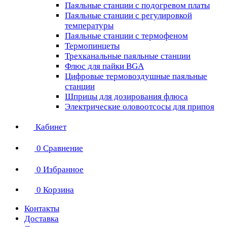
Паяльные станции с подогревом платы
Паяльные станции с регулировкой
температуры
Паяльные станции с термофеном
Термопинцеты
Трехканальные паяльные станции
Флюс для пайки BGA
Цифровые термовоздушные паяльные
станции
Шприцы для дозирования флюса
Электрические оловоотсосы для припоя
Кабинет
0
Сравнение
0
Избранное
0
Корзина
Контакты
Доставка