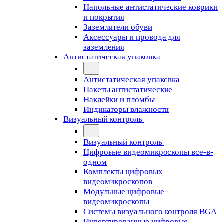
Напольные антистатические коврики
и покрытия
Заземлители обуви
Аксессуары и провода для
заземления
Антистатическая упаковка
Антистатическая упаковка
Пакеты антистатические
Наклейки и пломбы
Индикаторы влажности
Визуальный контроль
Визуальный контроль
Цифровые видеомикроскопы все-в-
одном
Комплекты цифровых
видеомикроскопов
Модульные цифровые
видеомикроскопы
Cистемы визуального контроля BGA
Инвертированные цифровые