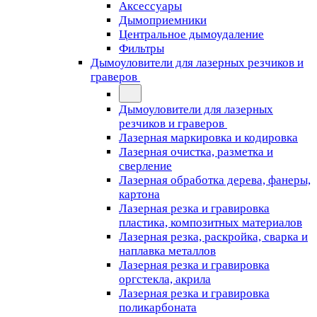
Аксессуары
Дымоприемники
Центральное дымоудаление
Фильтры
Дымоуловители для лазерных резчиков и
граверов
Дымоуловители для лазерных
резчиков и граверов
Лазерная маркировка и кодировка
Лазерная очистка, разметка и
сверление
Лазерная обработка дерева, фанеры,
картона
Лазерная резка и гравировка
пластика, композитных материалов
Лазерная резка, раскройка, сварка и
наплавка металлов
Лазерная резка и гравировка
оргстекла, акрила
Лазерная резка и гравировка
поликарбоната