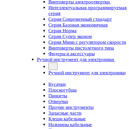
Винтоверты электроотвертки
Интеллектуальная программируемая
серия
Серия Современный стандарт
Серия Базовая экономичная
Серия Норма
Серия Cупер эконом
Серия Мини с регулятором скорости
Винтоверты пистолетного типа
Фидеры и аксессуары
Ручной инструмент для электроники
Ручной инструмент для электроники
Кусачки
Плоскогубцы
Пинцеты
Отвертки
Прочие инструменты
Запасные части
Клещи кабельные
Ножницы кабельные