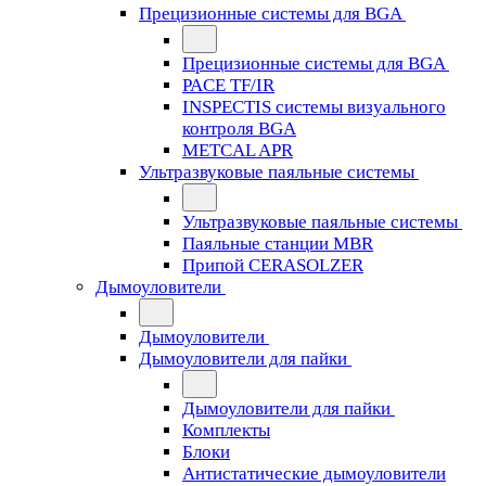
Прецизионные системы для BGA
Прецизионные системы для BGA
PACE TF/IR
INSPECTIS системы визуального
контроля BGA
METCAL APR
Ультразвуковые паяльные системы
Ультразвуковые паяльные системы
Паяльные станции MBR
Припой CERASOLZER
Дымоуловители
Дымоуловители
Дымоуловители для пайки
Дымоуловители для пайки
Комплекты
Блоки
Антистатические дымоуловители