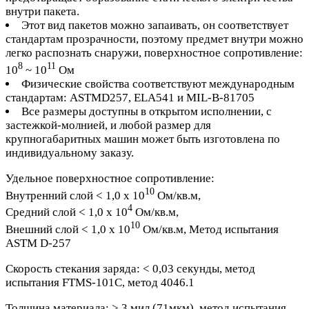
внутри пакета.
Этот вид пакетов можно запаивать, он соответствует
стандартам прозрачности, поэтому предмет внутри можно
легко распознать снаружи, поверхностное сопротивление:
8
11
10
~ 10
Ом
Физические свойства соответствуют международным
стандартам: ASTMD257, ELA541 и MIL-B-81705
Все размеры доступны в открытом исполнении, с
застежкой-молнией, и любой размер для
крупногабаритных машин может быть изготовлена по
индивидуальному заказу.
Удельное поверхностное сопротивление:
10
Внутренний слой < 1,0 x 10
Ом/кв.м,
4
Средний слой < 1,0 x 10
Ом/кв.м,
10
Внешний слой < 1,0 x 10
Ом/кв.м, Метод испытания
ASTM D-257
Скорость стекания заряда: < 0,03 секунды, метод
испытания FTMS-101C, метод 4046.1
Толщина материала: > 3 мил (71мкм), метод испытания