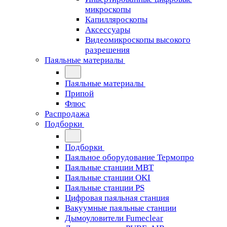
микроскопы
Капилляроскопы
Аксессуары
Видеомикроскопы высокого
разрешения
Паяльные материалы
Паяльные материалы
Припой
Флюс
Распродажа
Подборки
Подборки
Паяльное оборудование Термопро
Паяльные станции MBT
Паяльные станции OKI
Паяльные станции PS
Цифровая паяльная станция
Вакуумные паяльные станции
Дымоуловители Fumeclear