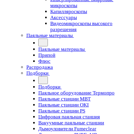
микроскопы
Капилляроскопы
Аксессуары
Видеомикроскопы высокого
разрешения
Паяльные материалы
Паяльные материалы
Припой
Флюс
Распродажа
Подборки
Подборки
Паяльное оборудование Термопро
Паяльные станции MBT
Паяльные станции OKI
Паяльные станции PS
Цифровая паяльная станция
Вакуумные паяльные станции
Дымоуловители Fumeclear