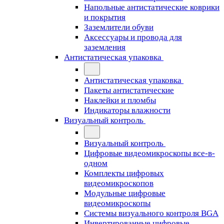
Напольные антистатические коврики
и покрытия
Заземлители обуви
Аксессуары и провода для
заземления
Антистатическая упаковка
Антистатическая упаковка
Пакеты антистатические
Наклейки и пломбы
Индикаторы влажности
Визуальный контроль
Визуальный контроль
Цифровые видеомикроскопы все-в-
одном
Комплекты цифровых
видеомикроскопов
Модульные цифровые
видеомикроскопы
Cистемы визуального контроля BGA
Инвертированные цифровые