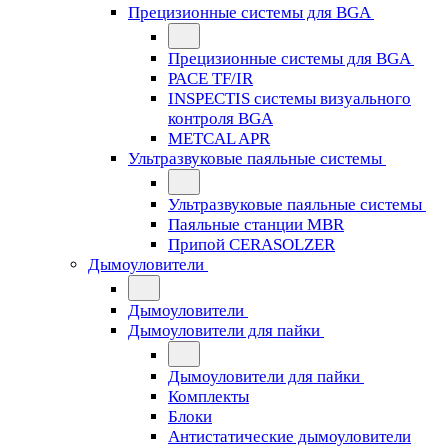
Прецизионные системы для BGA
Прецизионные системы для BGA
PACE TF/IR
INSPECTIS системы визуального
контроля BGA
METCAL APR
Ультразвуковые паяльные системы
Ультразвуковые паяльные системы
Паяльные станции MBR
Припой CERASOLZER
Дымоуловители
Дымоуловители
Дымоуловители для пайки
Дымоуловители для пайки
Комплекты
Блоки
Антистатические дымоуловители