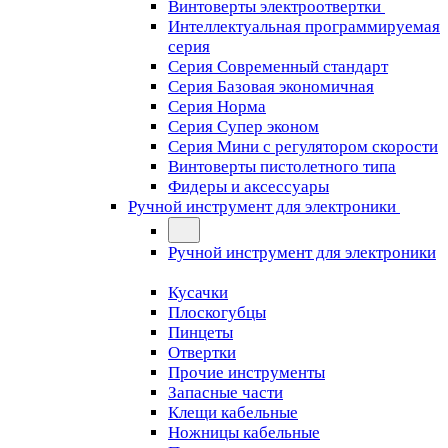
Винтоверты электроотвертки
Интеллектуальная программируемая
серия
Серия Современный стандарт
Серия Базовая экономичная
Серия Норма
Серия Cупер эконом
Серия Мини с регулятором скорости
Винтоверты пистолетного типа
Фидеры и аксессуары
Ручной инструмент для электроники
Ручной инструмент для электроники
Кусачки
Плоскогубцы
Пинцеты
Отвертки
Прочие инструменты
Запасные части
Клещи кабельные
Ножницы кабельные