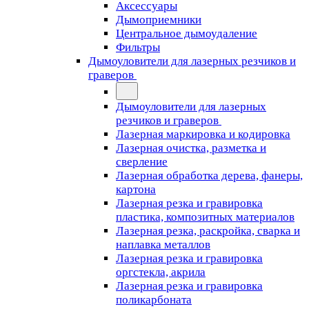
Аксессуары
Дымоприемники
Центральное дымоудаление
Фильтры
Дымоуловители для лазерных резчиков и
граверов
Дымоуловители для лазерных
резчиков и граверов
Лазерная маркировка и кодировка
Лазерная очистка, разметка и
сверление
Лазерная обработка дерева, фанеры,
картона
Лазерная резка и гравировка
пластика, композитных материалов
Лазерная резка, раскройка, сварка и
наплавка металлов
Лазерная резка и гравировка
оргстекла, акрила
Лазерная резка и гравировка
поликарбоната