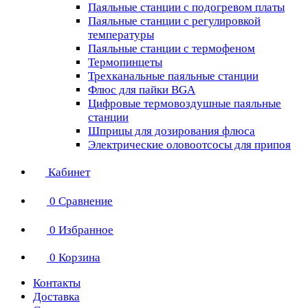
Паяльные станции с подогревом платы
Паяльные станции с регулировкой
температуры
Паяльные станции с термофеном
Термопинцеты
Трехканальные паяльные станции
Флюс для пайки BGA
Цифровые термовоздушные паяльные
станции
Шприцы для дозирования флюса
Электрические оловоотсосы для припоя
Кабинет
0
Сравнение
0
Избранное
0
Корзина
Контакты
Доставка