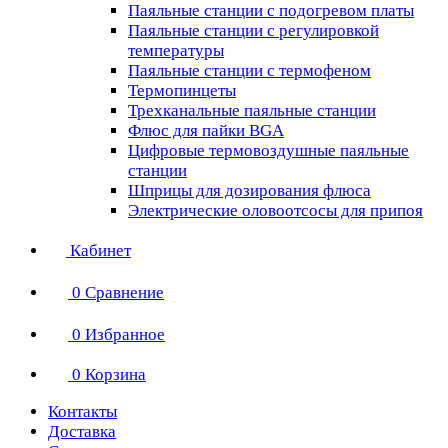
Паяльные станции с подогревом платы
Паяльные станции с регулировкой
температуры
Паяльные станции с термофеном
Термопинцеты
Трехканальные паяльные станции
Флюс для пайки BGA
Цифровые термовоздушные паяльные
станции
Шприцы для дозирования флюса
Электрические оловоотсосы для припоя
Кабинет
0
Сравнение
0
Избранное
0
Корзина
Контакты
Доставка