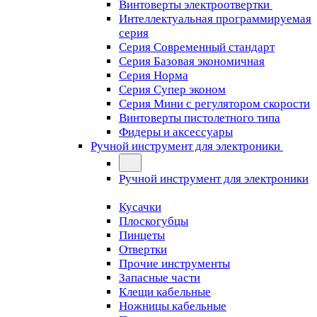
Винтоверты электроотвертки
Интеллектуальная программируемая
серия
Серия Современный стандарт
Серия Базовая экономичная
Серия Норма
Серия Cупер эконом
Серия Мини с регулятором скорости
Винтоверты пистолетного типа
Фидеры и аксессуары
Ручной инструмент для электроники
Ручной инструмент для электроники
Кусачки
Плоскогубцы
Пинцеты
Отвертки
Прочие инструменты
Запасные части
Клещи кабельные
Ножницы кабельные