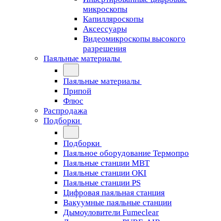
микроскопы
Капилляроскопы
Аксессуары
Видеомикроскопы высокого
разрешения
Паяльные материалы
Паяльные материалы
Припой
Флюс
Распродажа
Подборки
Подборки
Паяльное оборудование Термопро
Паяльные станции MBT
Паяльные станции OKI
Паяльные станции PS
Цифровая паяльная станция
Вакуумные паяльные станции
Дымоуловители Fumeclear