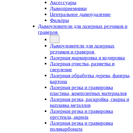
Аксессуары
Дымоприемники
Центральное дымоудаление
Фильтры
Дымоуловители для лазерных резчиков и
граверов
Дымоуловители для лазерных
резчиков и граверов
Лазерная маркировка и кодировка
Лазерная очистка, разметка и
сверление
Лазерная обработка дерева, фанеры,
картона
Лазерная резка и гравировка
пластика, композитных материалов
Лазерная резка, раскройка, сварка и
наплавка металлов
Лазерная резка и гравировка
оргстекла, акрила
Лазерная резка и гравировка
поликарбоната