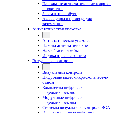
Напольные антистатические коврики
и покрытия
Заземлители обуви
Аксессуары и провода для
заземления
Антистатическая упаковка
Антистатическая упаковка
Пакеты антистатические
Наклейки и пломбы
Индикаторы влажности
Визуальный контроль
Визуальный контроль
Цифровые видеомикроскопы все-в-
одном
Комплекты цифровых
видеомикроскопов
Модульные цифровые
видеомикроскопы
Cистемы визуального контроля BGA
Инвертированные цифровые