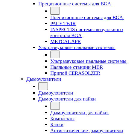
Прецизионные системы для BGA
Прецизионные системы для BGA
PACE TF/IR
INSPECTIS системы визуального
контроля BGA
METCAL APR
Ультразвуковые паяльные системы
Ультразвуковые паяльные системы
Паяльные станции MBR
Припой CERASOLZER
Дымоуловители
Дымоуловители
Дымоуловители для пайки
Дымоуловители для пайки
Комплекты
Блоки
Антистатические дымоуловители