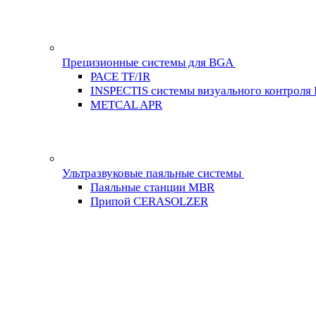
Прецизионные системы для BGA
PACE TF/IR
INSPECTIS системы визуального контроля
METCAL APR
Ультразвуковые паяльные системы
Паяльные станции MBR
Припой CERASOLZER