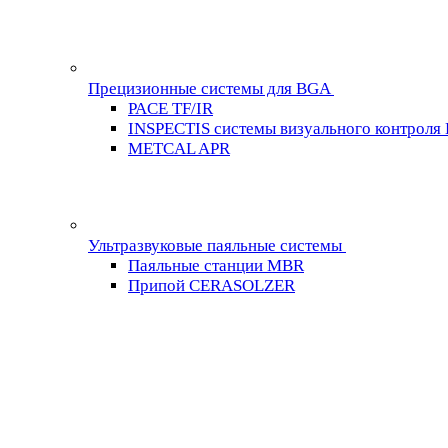
Прецизионные системы для BGA
PACE TF/IR
INSPECTIS системы визуального контроля
METCAL APR
Ультразвуковые паяльные системы
Паяльные станции MBR
Припой CERASOLZER