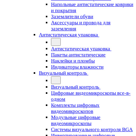
Напольные антистатические коврики
и покрытия
Заземлители обуви
Аксессуары и провода для
заземления
Антистатическая упаковка
Антистатическая упаковка
Пакеты антистатические
Наклейки и пломбы
Индикаторы влажности
Визуальный контроль
Визуальный контроль
Цифровые видеомикроскопы все-в-
одном
Комплекты цифровых
видеомикроскопов
Модульные цифровые
видеомикроскопы
Cистемы визуального контроля BGA
Инвертированные цифровые