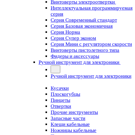
Винтоверты электроотвертки
Интеллектуальная программируемая
серия
Серия Современный стандарт
Серия Базовая экономичная
Серия Норма
Серия Cупер эконом
Серия Мини с регулятором скорости
Винтоверты пистолетного типа
Фидеры и аксессуары
Ручной инструмент для электроники
Ручной инструмент для электроники
Кусачки
Плоскогубцы
Пинцеты
Отвертки
Прочие инструменты
Запасные части
Клещи кабельные
Ножницы кабельные