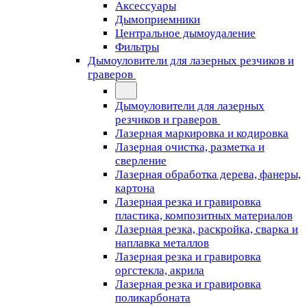
Аксессуары
Дымоприемники
Центральное дымоудаление
Фильтры
Дымоуловители для лазерных резчиков и
граверов
Дымоуловители для лазерных
резчиков и граверов
Лазерная маркировка и кодировка
Лазерная очистка, разметка и
сверление
Лазерная обработка дерева, фанеры,
картона
Лазерная резка и гравировка
пластика, композитных материалов
Лазерная резка, раскройка, сварка и
наплавка металлов
Лазерная резка и гравировка
оргстекла, акрила
Лазерная резка и гравировка
поликарбоната