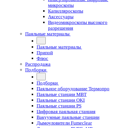
микроскопы
Капилляроскопы
Аксессуары
Видеомикроскопы высокого
разрешения
Паяльные материалы
Паяльные материалы
Припой
Флюс
Распродажа
Подборки
Подборки
Паяльное оборудование Термопро
Паяльные станции MBT
Паяльные станции OKI
Паяльные станции PS
Цифровая паяльная станция
Вакуумные паяльные станции
Дымоуловители Fumeclear