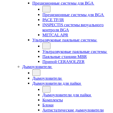
Прецизионные системы для BGA
Прецизионные системы для BGA
PACE TF/IR
INSPECTIS системы визуального
контроля BGA
METCAL APR
Ультразвуковые паяльные системы
Ультразвуковые паяльные системы
Паяльные станции MBR
Припой CERASOLZER
Дымоуловители
Дымоуловители
Дымоуловители для пайки
Дымоуловители для пайки
Комплекты
Блоки
Антистатические дымоуловители