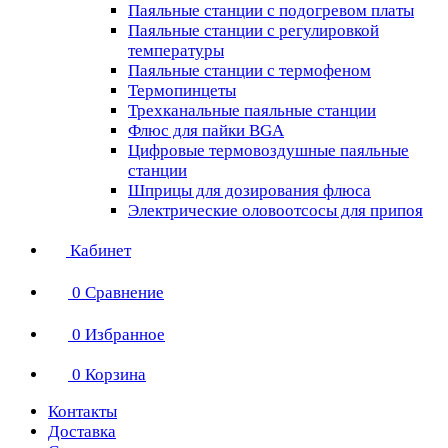
Паяльные станции с подогревом платы
Паяльные станции с регулировкой
температуры
Паяльные станции с термофеном
Термопинцеты
Трехканальные паяльные станции
Флюс для пайки BGA
Цифровые термовоздушные паяльные
станции
Шприцы для дозирования флюса
Электрические оловоотсосы для припоя
Кабинет
0
Сравнение
0
Избранное
0
Корзина
Контакты
Доставка