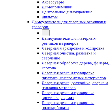
Аксессуары
Дымоприемники
Центральное дымоудаление
Фильтры
Дымоуловители для лазерных резчиков и
граверов
Дымоуловители для лазерных
резчиков и граверов
Лазерная маркировка и кодировка
Лазерная очистка, разметка и
сверление
Лазерная обработка дерева, фанеры,
картона
Лазерная резка и гравировка
пластика, композитных материалов
Лазерная резка, раскройка, сварка и
наплавка металлов
Лазерная резка и гравировка
оргстекла, акрила
Лазерная резка и гравировка
поликарбоната