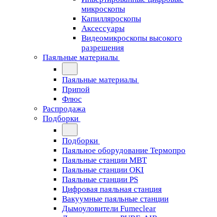
микроскопы
Капилляроскопы
Аксессуары
Видеомикроскопы высокого
разрешения
Паяльные материалы
Паяльные материалы
Припой
Флюс
Распродажа
Подборки
Подборки
Паяльное оборудование Термопро
Паяльные станции MBT
Паяльные станции OKI
Паяльные станции PS
Цифровая паяльная станция
Вакуумные паяльные станции
Дымоуловители Fumeclear