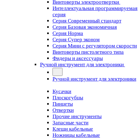
Винтоверты электроотвертки
Интеллектуальная программируемая
серия
Серия Современный стандарт
Серия Базовая экономичная
Серия Норма
Серия Cупер эконом
Серия Мини с регулятором скорости
Винтоверты пистолетного типа
Фидеры и аксессуары
Ручной инструмент для электроники
Ручной инструмент для электроники
Кусачки
Плоскогубцы
Пинцеты
Отвертки
Прочие инструменты
Запасные части
Клещи кабельные
Ножницы кабельные