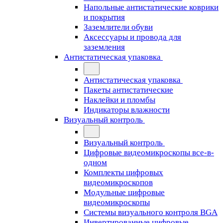
Напольные антистатические коврики
и покрытия
Заземлители обуви
Аксессуары и провода для
заземления
Антистатическая упаковка
Антистатическая упаковка
Пакеты антистатические
Наклейки и пломбы
Индикаторы влажности
Визуальный контроль
Визуальный контроль
Цифровые видеомикроскопы все-в-
одном
Комплекты цифровых
видеомикроскопов
Модульные цифровые
видеомикроскопы
Cистемы визуального контроля BGA
Инвертированные цифровые