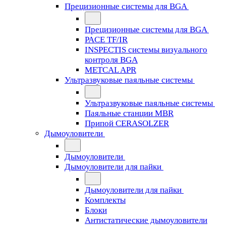
Прецизионные системы для BGA
Прецизионные системы для BGA
PACE TF/IR
INSPECTIS системы визуального
контроля BGA
METCAL APR
Ультразвуковые паяльные системы
Ультразвуковые паяльные системы
Паяльные станции MBR
Припой CERASOLZER
Дымоуловители
Дымоуловители
Дымоуловители для пайки
Дымоуловители для пайки
Комплекты
Блоки
Антистатические дымоуловители