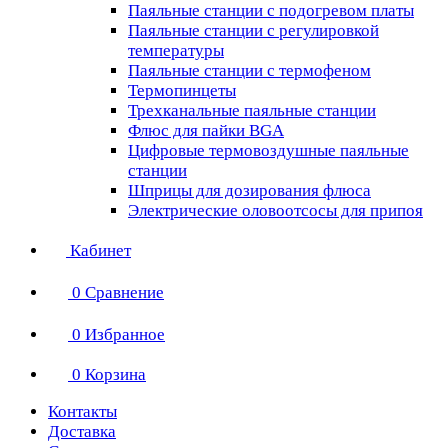
Паяльные станции с подогревом платы
Паяльные станции с регулировкой
температуры
Паяльные станции с термофеном
Термопинцеты
Трехканальные паяльные станции
Флюс для пайки BGA
Цифровые термовоздушные паяльные
станции
Шприцы для дозирования флюса
Электрические оловоотсосы для припоя
Кабинет
0
Сравнение
0
Избранное
0
Корзина
Контакты
Доставка