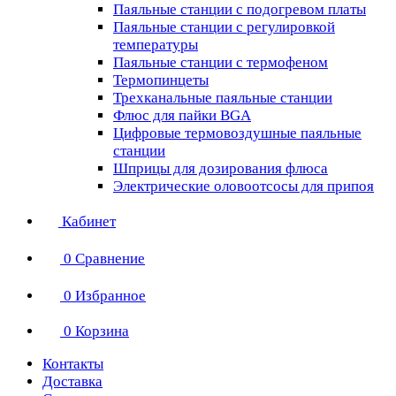
Паяльные станции с подогревом платы
Паяльные станции с регулировкой
температуры
Паяльные станции с термофеном
Термопинцеты
Трехканальные паяльные станции
Флюс для пайки BGA
Цифровые термовоздушные паяльные
станции
Шприцы для дозирования флюса
Электрические оловоотсосы для припоя
Кабинет
0
Сравнение
0
Избранное
0
Корзина
Контакты
Доставка