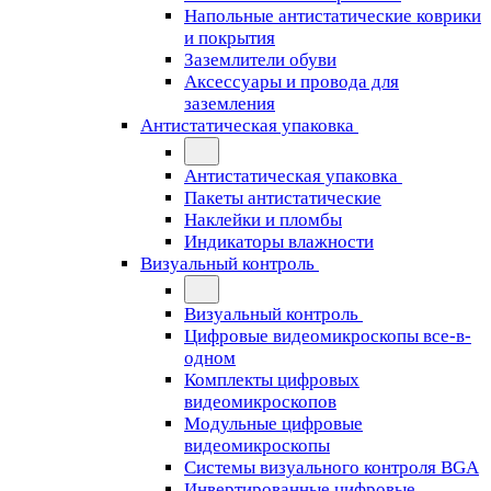
Напольные антистатические коврики
и покрытия
Заземлители обуви
Аксессуары и провода для
заземления
Антистатическая упаковка
Антистатическая упаковка
Пакеты антистатические
Наклейки и пломбы
Индикаторы влажности
Визуальный контроль
Визуальный контроль
Цифровые видеомикроскопы все-в-
одном
Комплекты цифровых
видеомикроскопов
Модульные цифровые
видеомикроскопы
Cистемы визуального контроля BGA
Инвертированные цифровые