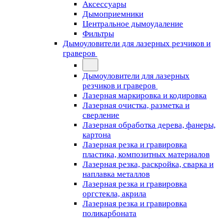
Аксессуары
Дымоприемники
Центральное дымоудаление
Фильтры
Дымоуловители для лазерных резчиков и
граверов
Дымоуловители для лазерных
резчиков и граверов
Лазерная маркировка и кодировка
Лазерная очистка, разметка и
сверление
Лазерная обработка дерева, фанеры,
картона
Лазерная резка и гравировка
пластика, композитных материалов
Лазерная резка, раскройка, сварка и
наплавка металлов
Лазерная резка и гравировка
оргстекла, акрила
Лазерная резка и гравировка
поликарбоната