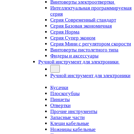
Винтоверты электроотвертки
Интеллектуальная программируемая
серия
Серия Современный стандарт
Серия Базовая экономичная
Серия Норма
Серия Cупер эконом
Серия Мини с регулятором скорости
Винтоверты пистолетного типа
Фидеры и аксессуары
Ручной инструмент для электроники
Ручной инструмент для электроники
Кусачки
Плоскогубцы
Пинцеты
Отвертки
Прочие инструменты
Запасные части
Клещи кабельные
Ножницы кабельные