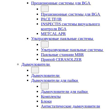
Прецизионные системы для BGA
Прецизионные системы для BGA
PACE TF/IR
INSPECTIS системы визуального
контроля BGA
METCAL APR
Ультразвуковые паяльные системы
Ультразвуковые паяльные системы
Паяльные станции MBR
Припой CERASOLZER
Дымоуловители
Дымоуловители
Дымоуловители для пайки
Дымоуловители для пайки
Комплекты
Блоки
Антистатические дымоуловители