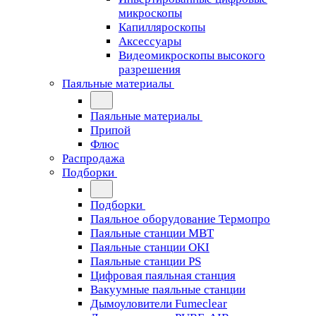
микроскопы
Капилляроскопы
Аксессуары
Видеомикроскопы высокого
разрешения
Паяльные материалы
Паяльные материалы
Припой
Флюс
Распродажа
Подборки
Подборки
Паяльное оборудование Термопро
Паяльные станции MBT
Паяльные станции OKI
Паяльные станции PS
Цифровая паяльная станция
Вакуумные паяльные станции
Дымоуловители Fumeclear