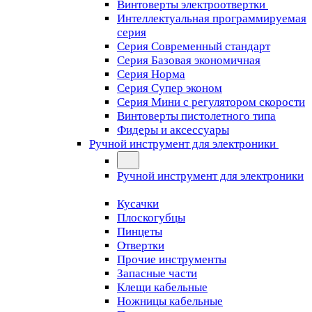
Винтоверты электроотвертки
Интеллектуальная программируемая
серия
Серия Современный стандарт
Серия Базовая экономичная
Серия Норма
Серия Cупер эконом
Серия Мини с регулятором скорости
Винтоверты пистолетного типа
Фидеры и аксессуары
Ручной инструмент для электроники
Ручной инструмент для электроники
Кусачки
Плоскогубцы
Пинцеты
Отвертки
Прочие инструменты
Запасные части
Клещи кабельные
Ножницы кабельные