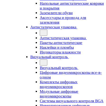
Напольные антистатические коврики
и покрытия
Заземлители обуви
Аксессуары и провода для
заземления
Антистатическая упаковка
Антистатическая упаковка
Пакеты антистатические
Наклейки и пломбы
Индикаторы влажности
Визуальный контроль
Визуальный контроль
Цифровые видеомикроскопы все-в-
одном
Комплекты цифровых
видеомикроскопов
Модульные цифровые
видеомикроскопы
Cистемы визуального контроля BGA
Инвертированные цифровые