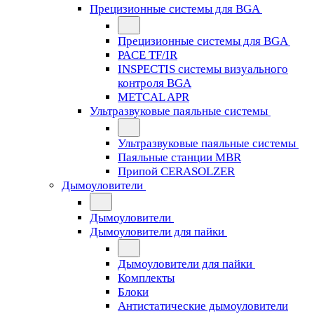
Прецизионные системы для BGA
Прецизионные системы для BGA
PACE TF/IR
INSPECTIS системы визуального
контроля BGA
METCAL APR
Ультразвуковые паяльные системы
Ультразвуковые паяльные системы
Паяльные станции MBR
Припой CERASOLZER
Дымоуловители
Дымоуловители
Дымоуловители для пайки
Дымоуловители для пайки
Комплекты
Блоки
Антистатические дымоуловители