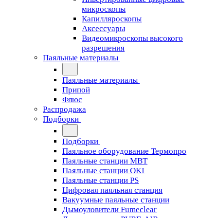
микроскопы
Капилляроскопы
Аксессуары
Видеомикроскопы высокого
разрешения
Паяльные материалы
Паяльные материалы
Припой
Флюс
Распродажа
Подборки
Подборки
Паяльное оборудование Термопро
Паяльные станции MBT
Паяльные станции OKI
Паяльные станции PS
Цифровая паяльная станция
Вакуумные паяльные станции
Дымоуловители Fumeclear