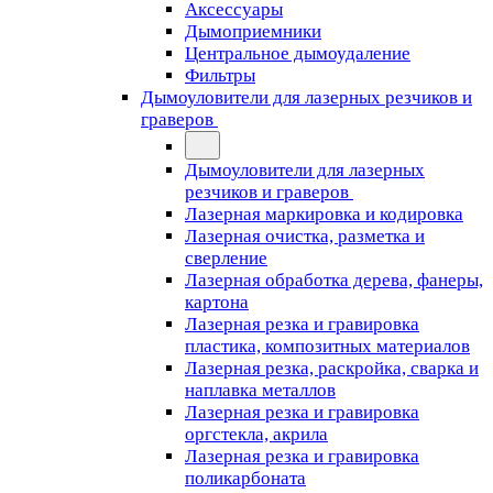
Аксессуары
Дымоприемники
Центральное дымоудаление
Фильтры
Дымоуловители для лазерных резчиков и
граверов
Дымоуловители для лазерных
резчиков и граверов
Лазерная маркировка и кодировка
Лазерная очистка, разметка и
сверление
Лазерная обработка дерева, фанеры,
картона
Лазерная резка и гравировка
пластика, композитных материалов
Лазерная резка, раскройка, сварка и
наплавка металлов
Лазерная резка и гравировка
оргстекла, акрила
Лазерная резка и гравировка
поликарбоната