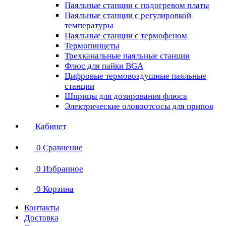
Паяльные станции с подогревом платы
Паяльные станции с регулировкой
температуры
Паяльные станции с термофеном
Термопинцеты
Трехканальные паяльные станции
Флюс для пайки BGA
Цифровые термовоздушные паяльные
станции
Шприцы для дозирования флюса
Электрические оловоотсосы для припоя
Кабинет
0
Сравнение
0
Избранное
0
Корзина
Контакты
Доставка