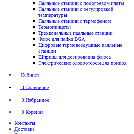
Паяльные станции с подогревом платы
Паяльные станции с регулировкой
температуры
Паяльные станции с термофеном
Термопинцеты
Трехканальные паяльные станции
Флюс для пайки BGA
Цифровые термовоздушные паяльные
станции
Шприцы для дозирования флюса
Электрические оловоотсосы для припоя
Кабинет
0
Сравнение
0
Избранное
0
Корзина
Контакты
Доставка