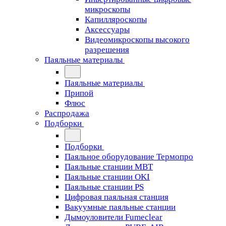
микроскопы
Капилляроскопы
Аксессуары
Видеомикроскопы высокого
разрешения
Паяльные материалы
Паяльные материалы
Припой
Флюс
Распродажа
Подборки
Подборки
Паяльное оборудование Термопро
Паяльные станции MBT
Паяльные станции OKI
Паяльные станции PS
Цифровая паяльная станция
Вакуумные паяльные станции
Дымоуловители Fumeclear