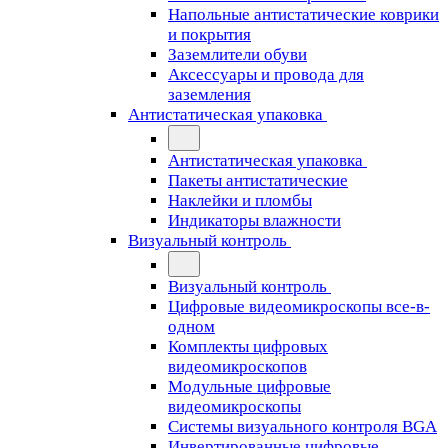
Напольные антистатические коврики
и покрытия
Заземлители обуви
Аксессуары и провода для
заземления
Антистатическая упаковка
Антистатическая упаковка
Пакеты антистатические
Наклейки и пломбы
Индикаторы влажности
Визуальный контроль
Визуальный контроль
Цифровые видеомикроскопы все-в-
одном
Комплекты цифровых
видеомикроскопов
Модульные цифровые
видеомикроскопы
Cистемы визуального контроля BGA
Инвертированные цифровые