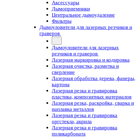
Аксессуары
Дымоприемники
Центральное дымоудаление
Фильтры
Дымоуловители для лазерных резчиков и
граверов
Дымоуловители для лазерных
резчиков и граверов
Лазерная маркировка и кодировка
Лазерная очистка, разметка и
сверление
Лазерная обработка дерева, фанеры,
картона
Лазерная резка и гравировка
пластика, композитных материалов
Лазерная резка, раскройка, сварка и
наплавка металлов
Лазерная резка и гравировка
оргстекла, акрила
Лазерная резка и гравировка
поликарбоната