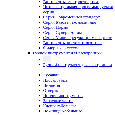
Винтоверты электроотвертки
Интеллектуальная программируемая
серия
Серия Современный стандарт
Серия Базовая экономичная
Серия Норма
Серия Cупер эконом
Серия Мини с регулятором скорости
Винтоверты пистолетного типа
Фидеры и аксессуары
Ручной инструмент для электроники
Ручной инструмент для электроники
Кусачки
Плоскогубцы
Пинцеты
Отвертки
Прочие инструменты
Запасные части
Клещи кабельные
Ножницы кабельные