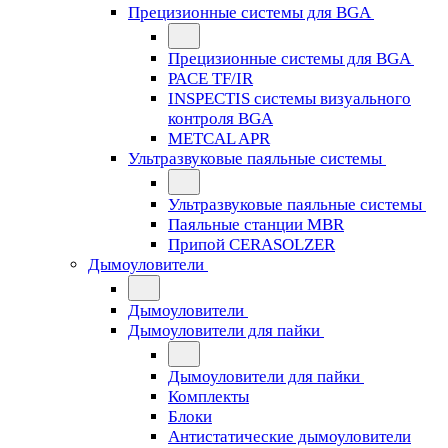
Прецизионные системы для BGA
Прецизионные системы для BGA
PACE TF/IR
INSPECTIS системы визуального
контроля BGA
METCAL APR
Ультразвуковые паяльные системы
Ультразвуковые паяльные системы
Паяльные станции MBR
Припой CERASOLZER
Дымоуловители
Дымоуловители
Дымоуловители для пайки
Дымоуловители для пайки
Комплекты
Блоки
Антистатические дымоуловители