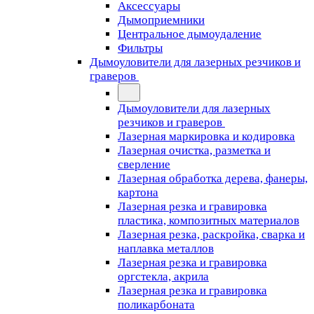
Аксессуары
Дымоприемники
Центральное дымоудаление
Фильтры
Дымоуловители для лазерных резчиков и
граверов
Дымоуловители для лазерных
резчиков и граверов
Лазерная маркировка и кодировка
Лазерная очистка, разметка и
сверление
Лазерная обработка дерева, фанеры,
картона
Лазерная резка и гравировка
пластика, композитных материалов
Лазерная резка, раскройка, сварка и
наплавка металлов
Лазерная резка и гравировка
оргстекла, акрила
Лазерная резка и гравировка
поликарбоната