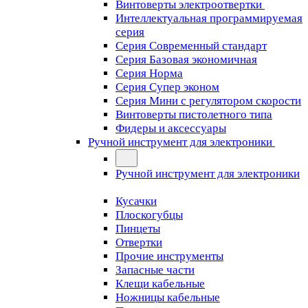
Винтоверты электроотвертки
Интеллектуальная программируемая
серия
Серия Современный стандарт
Серия Базовая экономичная
Серия Норма
Серия Cупер эконом
Серия Мини с регулятором скорости
Винтоверты пистолетного типа
Фидеры и аксессуары
Ручной инструмент для электроники
Ручной инструмент для электроники
Кусачки
Плоскогубцы
Пинцеты
Отвертки
Прочие инструменты
Запасные части
Клещи кабельные
Ножницы кабельные