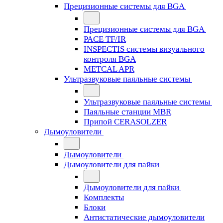
Прецизионные системы для BGA
Прецизионные системы для BGA
PACE TF/IR
INSPECTIS системы визуального
контроля BGA
METCAL APR
Ультразвуковые паяльные системы
Ультразвуковые паяльные системы
Паяльные станции MBR
Припой CERASOLZER
Дымоуловители
Дымоуловители
Дымоуловители для пайки
Дымоуловители для пайки
Комплекты
Блоки
Антистатические дымоуловители