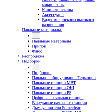
микроскопы
Капилляроскопы
Аксессуары
Видеомикроскопы высокого
разрешения
Паяльные материалы
Паяльные материалы
Припой
Флюс
Распродажа
Подборки
Подборки
Паяльное оборудование Термопро
Паяльные станции MBT
Паяльные станции OKI
Паяльные станции PS
Цифровая паяльная станция
Вакуумные паяльные станции
Дымоуловители Fumeclear