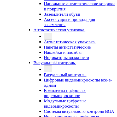
Напольные антистатические коврики
и покрытия
Заземлители обуви
Аксессуары и провода для
заземления
Антистатическая упаковка
Антистатическая упаковка
Пакеты антистатические
Наклейки и пломбы
Индикаторы влажности
Визуальный контроль
Визуальный контроль
Цифровые видеомикроскопы все-в-
одном
Комплекты цифровых
видеомикроскопов
Модульные цифровые
видеомикроскопы
Cистемы визуального контроля BGA
Инвертированные цифровые