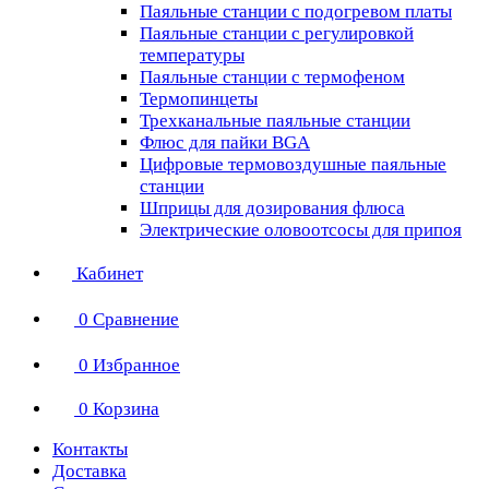
Паяльные станции с подогревом платы
Паяльные станции с регулировкой
температуры
Паяльные станции с термофеном
Термопинцеты
Трехканальные паяльные станции
Флюс для пайки BGA
Цифровые термовоздушные паяльные
станции
Шприцы для дозирования флюса
Электрические оловоотсосы для припоя
Кабинет
0
Сравнение
0
Избранное
0
Корзина
Контакты
Доставка