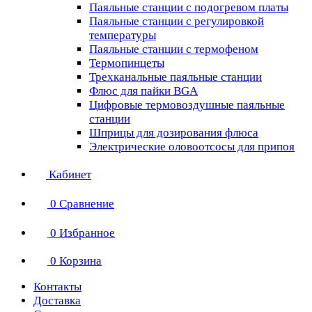
Паяльные станции с подогревом платы
Паяльные станции с регулировкой
температуры
Паяльные станции с термофеном
Термопинцеты
Трехканальные паяльные станции
Флюс для пайки BGA
Цифровые термовоздушные паяльные
станции
Шприцы для дозирования флюса
Электрические оловоотсосы для припоя
Кабинет
0
Сравнение
0
Избранное
0
Корзина
Контакты
Доставка