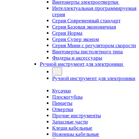
Винтоверты электроотвертки
Интеллектуальная программируемая
серия
Серия Современный стандарт
Серия Базовая экономичная
Серия Норма
Серия Cупер эконом
Серия Мини с регулятором скорости
Винтоверты пистолетного типа
Фидеры и аксессуары
Ручной инструмент для электроники
Ручной инструмент для электроники
Кусачки
Плоскогубцы
Пинцеты
Отвертки
Прочие инструменты
Запасные части
Клещи кабельные
Ножницы кабельные