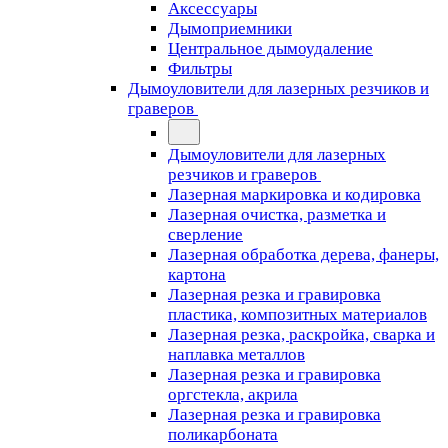
Аксессуары
Дымоприемники
Центральное дымоудаление
Фильтры
Дымоуловители для лазерных резчиков и
граверов
Дымоуловители для лазерных
резчиков и граверов
Лазерная маркировка и кодировка
Лазерная очистка, разметка и
сверление
Лазерная обработка дерева, фанеры,
картона
Лазерная резка и гравировка
пластика, композитных материалов
Лазерная резка, раскройка, сварка и
наплавка металлов
Лазерная резка и гравировка
оргстекла, акрила
Лазерная резка и гравировка
поликарбоната