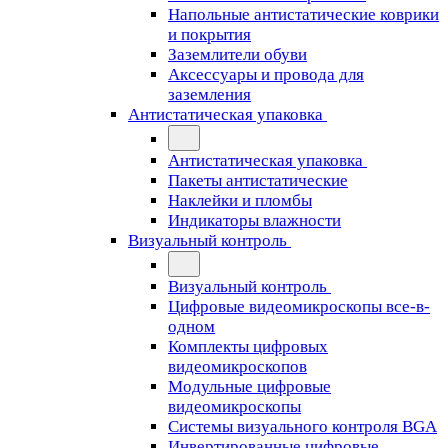
Напольные антистатические коврики
и покрытия
Заземлители обуви
Аксессуары и провода для
заземления
Антистатическая упаковка
Антистатическая упаковка
Пакеты антистатические
Наклейки и пломбы
Индикаторы влажности
Визуальный контроль
Визуальный контроль
Цифровые видеомикроскопы все-в-
одном
Комплекты цифровых
видеомикроскопов
Модульные цифровые
видеомикроскопы
Cистемы визуального контроля BGA
Инвертированные цифровые