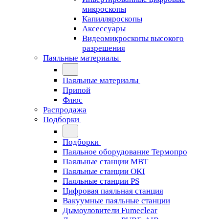
микроскопы
Капилляроскопы
Аксессуары
Видеомикроскопы высокого
разрешения
Паяльные материалы
Паяльные материалы
Припой
Флюс
Распродажа
Подборки
Подборки
Паяльное оборудование Термопро
Паяльные станции MBT
Паяльные станции OKI
Паяльные станции PS
Цифровая паяльная станция
Вакуумные паяльные станции
Дымоуловители Fumeclear