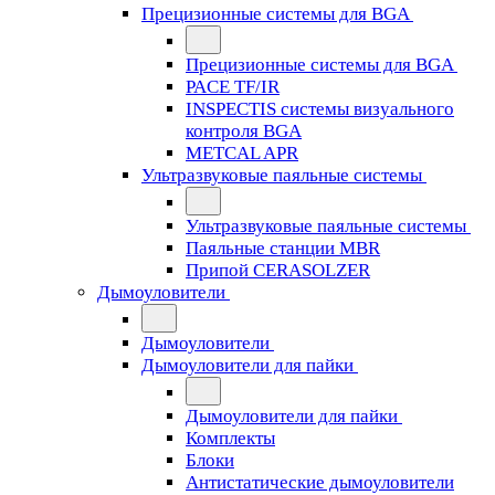
Прецизионные системы для BGA
Прецизионные системы для BGA
PACE TF/IR
INSPECTIS системы визуального
контроля BGA
METCAL APR
Ультразвуковые паяльные системы
Ультразвуковые паяльные системы
Паяльные станции MBR
Припой CERASOLZER
Дымоуловители
Дымоуловители
Дымоуловители для пайки
Дымоуловители для пайки
Комплекты
Блоки
Антистатические дымоуловители