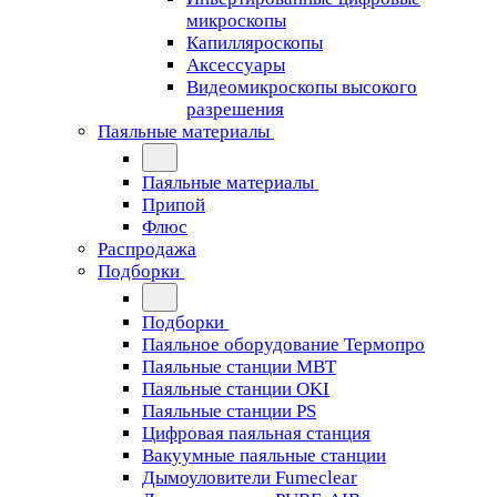
микроскопы
Капилляроскопы
Аксессуары
Видеомикроскопы высокого
разрешения
Паяльные материалы
Паяльные материалы
Припой
Флюс
Распродажа
Подборки
Подборки
Паяльное оборудование Термопро
Паяльные станции MBT
Паяльные станции OKI
Паяльные станции PS
Цифровая паяльная станция
Вакуумные паяльные станции
Дымоуловители Fumeclear