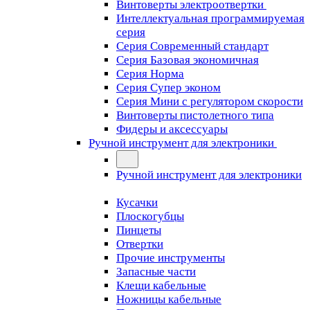
Винтоверты электроотвертки
Интеллектуальная программируемая
серия
Серия Современный стандарт
Серия Базовая экономичная
Серия Норма
Серия Cупер эконом
Серия Мини с регулятором скорости
Винтоверты пистолетного типа
Фидеры и аксессуары
Ручной инструмент для электроники
Ручной инструмент для электроники
Кусачки
Плоскогубцы
Пинцеты
Отвертки
Прочие инструменты
Запасные части
Клещи кабельные
Ножницы кабельные