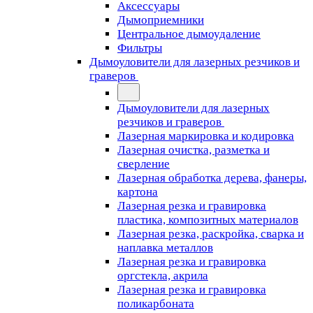
Аксессуары
Дымоприемники
Центральное дымоудаление
Фильтры
Дымоуловители для лазерных резчиков и
граверов
Дымоуловители для лазерных
резчиков и граверов
Лазерная маркировка и кодировка
Лазерная очистка, разметка и
сверление
Лазерная обработка дерева, фанеры,
картона
Лазерная резка и гравировка
пластика, композитных материалов
Лазерная резка, раскройка, сварка и
наплавка металлов
Лазерная резка и гравировка
оргстекла, акрила
Лазерная резка и гравировка
поликарбоната