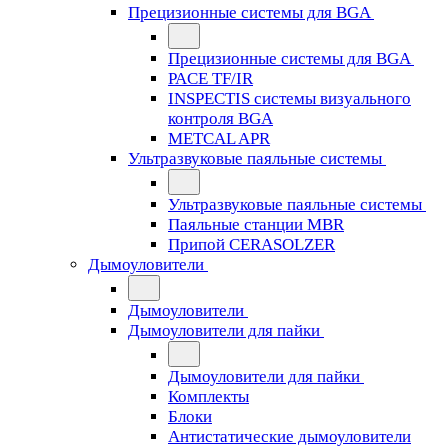
Прецизионные системы для BGA
Прецизионные системы для BGA
PACE TF/IR
INSPECTIS системы визуального
контроля BGA
METCAL APR
Ультразвуковые паяльные системы
Ультразвуковые паяльные системы
Паяльные станции MBR
Припой CERASOLZER
Дымоуловители
Дымоуловители
Дымоуловители для пайки
Дымоуловители для пайки
Комплекты
Блоки
Антистатические дымоуловители