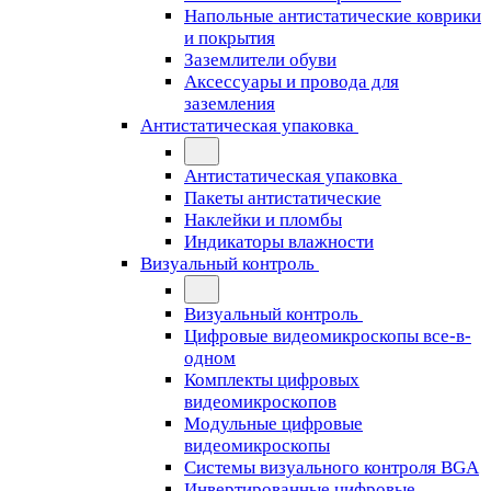
Напольные антистатические коврики
и покрытия
Заземлители обуви
Аксессуары и провода для
заземления
Антистатическая упаковка
Антистатическая упаковка
Пакеты антистатические
Наклейки и пломбы
Индикаторы влажности
Визуальный контроль
Визуальный контроль
Цифровые видеомикроскопы все-в-
одном
Комплекты цифровых
видеомикроскопов
Модульные цифровые
видеомикроскопы
Cистемы визуального контроля BGA
Инвертированные цифровые