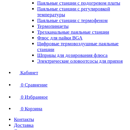
Паяльные станции с подогревом платы
Паяльные станции с регулировкой
температуры
Паяльные станции с термофеном
Термопинцеты
Трехканальные паяльные станции
Флюс для пайки BGA
Цифровые термовоздушные паяльные
станции
Шприцы для дозирования флюса
Электрические оловоотсосы для припоя
Кабинет
0
Сравнение
0
Избранное
0
Корзина
Контакты
Доставка