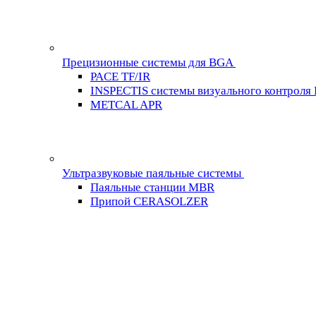
Прецизионные системы для BGA
PACE TF/IR
INSPECTIS системы визуального контроля
METCAL APR
Ультразвуковые паяльные системы
Паяльные станции MBR
Припой CERASOLZER