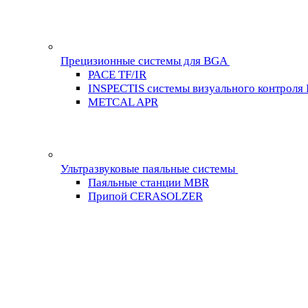
Прецизионные системы для BGA
PACE TF/IR
INSPECTIS системы визуального контроля
METCAL APR
Ультразвуковые паяльные системы
Паяльные станции MBR
Припой CERASOLZER