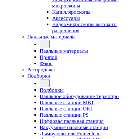
микроскопы
Капилляроскопы
Аксессуары
Видеомикроскопы высокого
разрешения
Паяльные материалы
Паяльные материалы
Припой
Флюс
Распродажа
Подборки
Подборки
Паяльное оборудование Термопро
Паяльные станции MBT
Паяльные станции OKI
Паяльные станции PS
Цифровая паяльная станция
Вакуумные паяльные станции
Дымоуловители Fumeclear