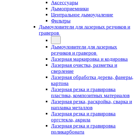
Аксессуары
Дымоприемники
Центральное дымоудаление
Фильтры
Дымоуловители для лазерных резчиков и
граверов
Дымоуловители для лазерных
резчиков и граверов
Лазерная маркировка и кодировка
Лазерная очистка, разметка и
сверление
Лазерная обработка дерева, фанеры,
картона
Лазерная резка и гравировка
пластика, композитных материалов
Лазерная резка, раскройка, сварка и
наплавка металлов
Лазерная резка и гравировка
оргстекла, акрила
Лазерная резка и гравировка
поликарбоната