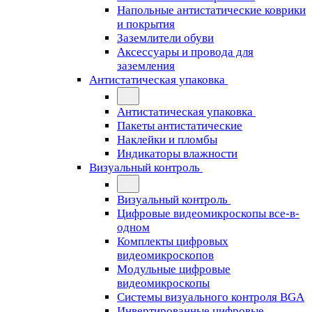
Напольные антистатические коврики
и покрытия
Заземлители обуви
Аксессуары и провода для
заземления
Антистатическая упаковка
Антистатическая упаковка
Пакеты антистатические
Наклейки и пломбы
Индикаторы влажности
Визуальный контроль
Визуальный контроль
Цифровые видеомикроскопы все-в-
одном
Комплекты цифровых
видеомикроскопов
Модульные цифровые
видеомикроскопы
Cистемы визуального контроля BGA
Инвертированные цифровые