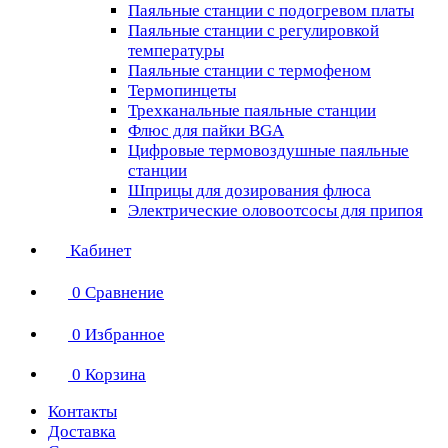
Паяльные станции с подогревом платы
Паяльные станции с регулировкой
температуры
Паяльные станции с термофеном
Термопинцеты
Трехканальные паяльные станции
Флюс для пайки BGA
Цифровые термовоздушные паяльные
станции
Шприцы для дозирования флюса
Электрические оловоотсосы для припоя
Кабинет
0
Сравнение
0
Избранное
0
Корзина
Контакты
Доставка