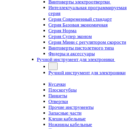
Винтоверты электроотвертки
Интеллектуальная программируемая
серия
Серия Современный стандарт
Серия Базовая экономичная
Серия Норма
Серия Cупер эконом
Серия Мини с регулятором скорости
Винтоверты пистолетного типа
Фидеры и аксессуары
Ручной инструмент для электроники
Ручной инструмент для электроники
Кусачки
Плоскогубцы
Пинцеты
Отвертки
Прочие инструменты
Запасные части
Клещи кабельные
Ножницы кабельные