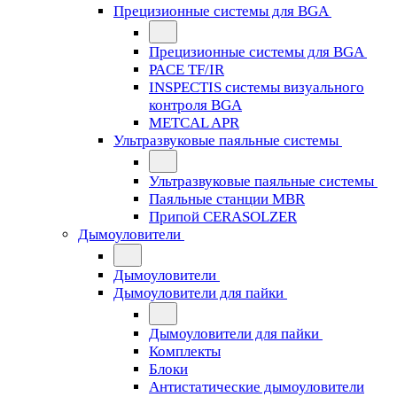
Прецизионные системы для BGA
Прецизионные системы для BGA
PACE TF/IR
INSPECTIS системы визуального
контроля BGA
METCAL APR
Ультразвуковые паяльные системы
Ультразвуковые паяльные системы
Паяльные станции MBR
Припой CERASOLZER
Дымоуловители
Дымоуловители
Дымоуловители для пайки
Дымоуловители для пайки
Комплекты
Блоки
Антистатические дымоуловители