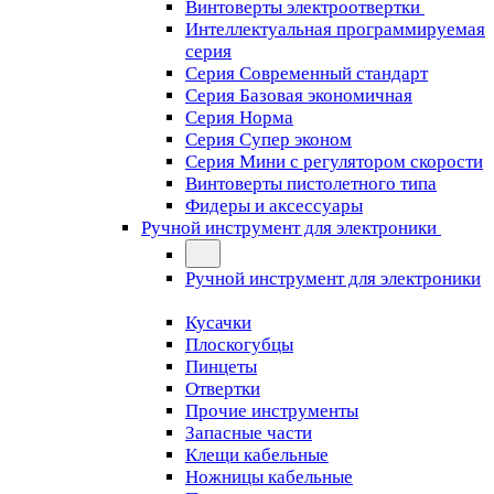
Винтоверты электроотвертки
Интеллектуальная программируемая
серия
Серия Современный стандарт
Серия Базовая экономичная
Серия Норма
Серия Cупер эконом
Серия Мини с регулятором скорости
Винтоверты пистолетного типа
Фидеры и аксессуары
Ручной инструмент для электроники
Ручной инструмент для электроники
Кусачки
Плоскогубцы
Пинцеты
Отвертки
Прочие инструменты
Запасные части
Клещи кабельные
Ножницы кабельные