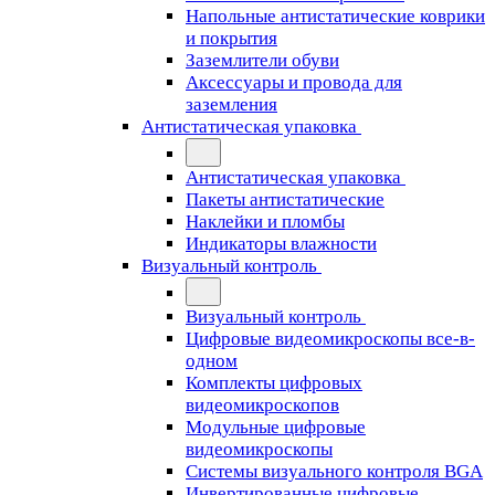
Напольные антистатические коврики
и покрытия
Заземлители обуви
Аксессуары и провода для
заземления
Антистатическая упаковка
Антистатическая упаковка
Пакеты антистатические
Наклейки и пломбы
Индикаторы влажности
Визуальный контроль
Визуальный контроль
Цифровые видеомикроскопы все-в-
одном
Комплекты цифровых
видеомикроскопов
Модульные цифровые
видеомикроскопы
Cистемы визуального контроля BGA
Инвертированные цифровые