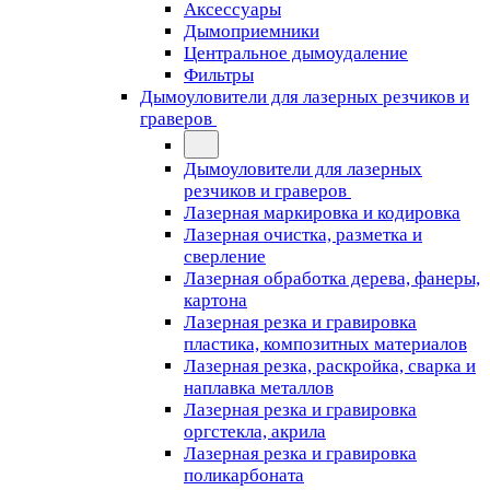
Аксессуары
Дымоприемники
Центральное дымоудаление
Фильтры
Дымоуловители для лазерных резчиков и
граверов
Дымоуловители для лазерных
резчиков и граверов
Лазерная маркировка и кодировка
Лазерная очистка, разметка и
сверление
Лазерная обработка дерева, фанеры,
картона
Лазерная резка и гравировка
пластика, композитных материалов
Лазерная резка, раскройка, сварка и
наплавка металлов
Лазерная резка и гравировка
оргстекла, акрила
Лазерная резка и гравировка
поликарбоната