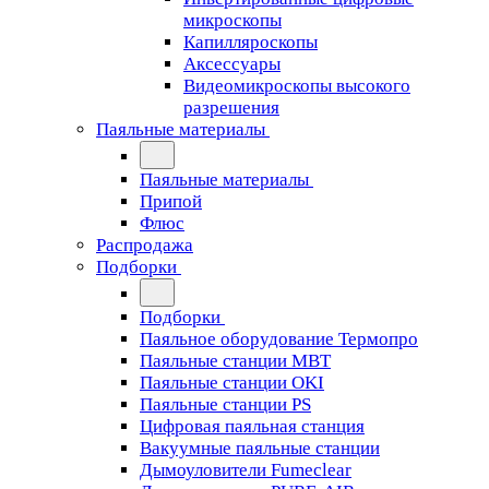
микроскопы
Капилляроскопы
Аксессуары
Видеомикроскопы высокого
разрешения
Паяльные материалы
Паяльные материалы
Припой
Флюс
Распродажа
Подборки
Подборки
Паяльное оборудование Термопро
Паяльные станции MBT
Паяльные станции OKI
Паяльные станции PS
Цифровая паяльная станция
Вакуумные паяльные станции
Дымоуловители Fumeclear