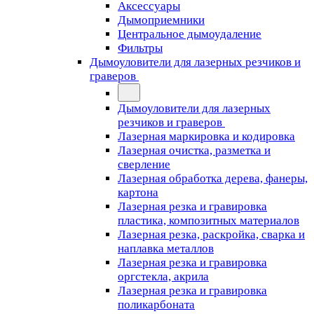
Аксессуары
Дымоприемники
Центральное дымоудаление
Фильтры
Дымоуловители для лазерных резчиков и
граверов
Дымоуловители для лазерных
резчиков и граверов
Лазерная маркировка и кодировка
Лазерная очистка, разметка и
сверление
Лазерная обработка дерева, фанеры,
картона
Лазерная резка и гравировка
пластика, композитных материалов
Лазерная резка, раскройка, сварка и
наплавка металлов
Лазерная резка и гравировка
оргстекла, акрила
Лазерная резка и гравировка
поликарбоната