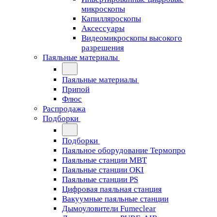
микроскопы
Капилляроскопы
Аксессуары
Видеомикроскопы высокого
разрешения
Паяльные материалы
Паяльные материалы
Припой
Флюс
Распродажа
Подборки
Подборки
Паяльное оборудование Термопро
Паяльные станции MBT
Паяльные станции OKI
Паяльные станции PS
Цифровая паяльная станция
Вакуумные паяльные станции
Дымоуловители Fumeclear