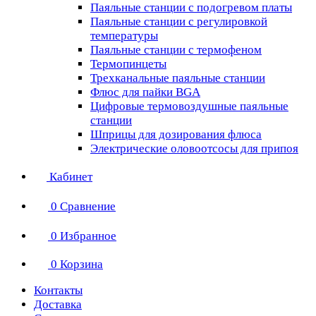
Паяльные станции с подогревом платы
Паяльные станции с регулировкой
температуры
Паяльные станции с термофеном
Термопинцеты
Трехканальные паяльные станции
Флюс для пайки BGA
Цифровые термовоздушные паяльные
станции
Шприцы для дозирования флюса
Электрические оловоотсосы для припоя
Кабинет
0
Сравнение
0
Избранное
0
Корзина
Контакты
Доставка