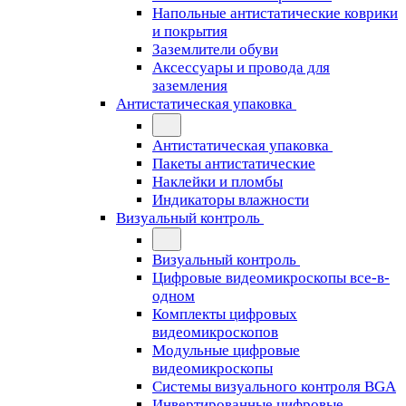
Напольные антистатические коврики
и покрытия
Заземлители обуви
Аксессуары и провода для
заземления
Антистатическая упаковка
Антистатическая упаковка
Пакеты антистатические
Наклейки и пломбы
Индикаторы влажности
Визуальный контроль
Визуальный контроль
Цифровые видеомикроскопы все-в-
одном
Комплекты цифровых
видеомикроскопов
Модульные цифровые
видеомикроскопы
Cистемы визуального контроля BGA
Инвертированные цифровые