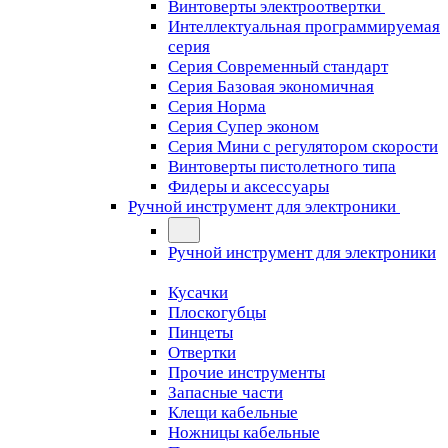
Винтоверты электроотвертки
Интеллектуальная программируемая
серия
Серия Современный стандарт
Серия Базовая экономичная
Серия Норма
Серия Cупер эконом
Серия Мини с регулятором скорости
Винтоверты пистолетного типа
Фидеры и аксессуары
Ручной инструмент для электроники
Ручной инструмент для электроники
Кусачки
Плоскогубцы
Пинцеты
Отвертки
Прочие инструменты
Запасные части
Клещи кабельные
Ножницы кабельные