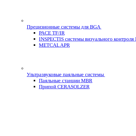
Прецизионные системы для BGA
PACE TF/IR
INSPECTIS системы визуального контроля
METCAL APR
Ультразвуковые паяльные системы
Паяльные станции MBR
Припой CERASOLZER