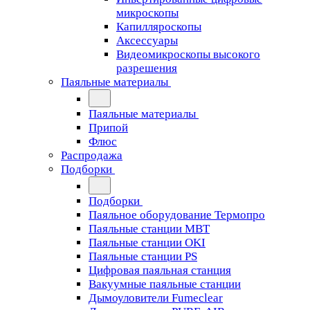
микроскопы
Капилляроскопы
Аксессуары
Видеомикроскопы высокого
разрешения
Паяльные материалы
Паяльные материалы
Припой
Флюс
Распродажа
Подборки
Подборки
Паяльное оборудование Термопро
Паяльные станции MBT
Паяльные станции OKI
Паяльные станции PS
Цифровая паяльная станция
Вакуумные паяльные станции
Дымоуловители Fumeclear