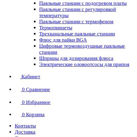
Паяльные станции с подогревом платы
Паяльные станции с регулировкой
температуры
Паяльные станции с термофеном
Термопинцеты
Трехканальные паяльные станции
Флюс для пайки BGA
Цифровые термовоздушные паяльные
станции
Шприцы для дозирования флюса
Электрические оловоотсосы для припоя
Кабинет
0
Сравнение
0
Избранное
0
Корзина
Контакты
Доставка