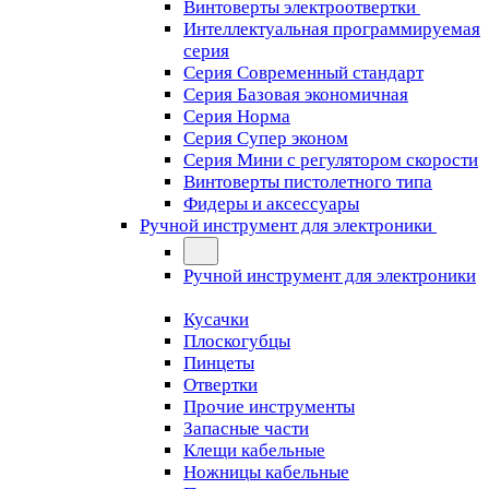
Винтоверты электроотвертки
Интеллектуальная программируемая
серия
Серия Современный стандарт
Серия Базовая экономичная
Серия Норма
Серия Cупер эконом
Серия Мини с регулятором скорости
Винтоверты пистолетного типа
Фидеры и аксессуары
Ручной инструмент для электроники
Ручной инструмент для электроники
Кусачки
Плоскогубцы
Пинцеты
Отвертки
Прочие инструменты
Запасные части
Клещи кабельные
Ножницы кабельные