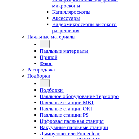
микроскопы
Капилляроскопы
Аксессуары
Видеомикроскопы высокого
разрешения
Паяльные материалы
Паяльные материалы
Припой
Флюс
Распродажа
Подборки
Подборки
Паяльное оборудование Термопро
Паяльные станции MBT
Паяльные станции OKI
Паяльные станции PS
Цифровая паяльная станция
Вакуумные паяльные станции
Дымоуловители Fumeclear