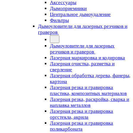
Аксессуары
Дымоприемники
Центральное дымоудаление
Фильтры
Дымоуловители для лазерных резчиков и
граверов
Дымоуловители для лазерных
резчиков и граверов
Лазерная маркировка и кодировка
Лазерная очистка, разметка и
сверление
Лазерная обработка дерева, фанеры,
картона
Лазерная резка и гравировка
пластика, композитных материалов
Лазерная резка, раскройка, сварка и
наплавка металлов
Лазерная резка и гравировка
оргстекла, акрила
Лазерная резка и гравировка
поликарбоната