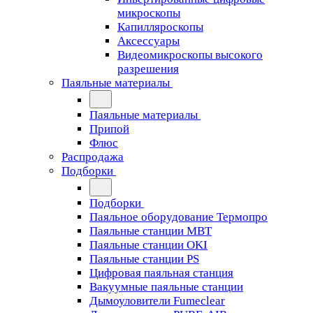
микроскопы
Капилляроскопы
Аксессуары
Видеомикроскопы высокого
разрешения
Паяльные материалы
Паяльные материалы
Припой
Флюс
Распродажа
Подборки
Подборки
Паяльное оборудование Термопро
Паяльные станции MBT
Паяльные станции OKI
Паяльные станции PS
Цифровая паяльная станция
Вакуумные паяльные станции
Дымоуловители Fumeclear