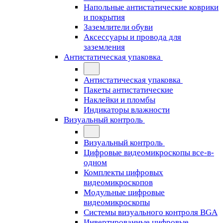
Напольные антистатические коврики
и покрытия
Заземлители обуви
Аксессуары и провода для
заземления
Антистатическая упаковка
Антистатическая упаковка
Пакеты антистатические
Наклейки и пломбы
Индикаторы влажности
Визуальный контроль
Визуальный контроль
Цифровые видеомикроскопы все-в-
одном
Комплекты цифровых
видеомикроскопов
Модульные цифровые
видеомикроскопы
Cистемы визуального контроля BGA
Инвертированные цифровые