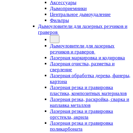
Аксессуары
Дымоприемники
Центральное дымоудаление
Фильтры
Дымоуловители для лазерных резчиков и
граверов
Дымоуловители для лазерных
резчиков и граверов
Лазерная маркировка и кодировка
Лазерная очистка, разметка и
сверление
Лазерная обработка дерева, фанеры,
картона
Лазерная резка и гравировка
пластика, композитных материалов
Лазерная резка, раскройка, сварка и
наплавка металлов
Лазерная резка и гравировка
оргстекла, акрила
Лазерная резка и гравировка
поликарбоната