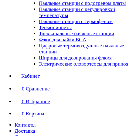
Паяльные станции с подогревом платы
Паяльные станции с регулировкой
температуры
Паяльные станции с термофеном
Термопинцеты
Трехканальные паяльные станции
Флюс для пайки BGA
Цифровые термовоздушные паяльные
станции
Шприцы для дозирования флюса
Электрические оловоотсосы для припоя
Кабинет
0
Сравнение
0
Избранное
0
Корзина
Контакты
Доставка