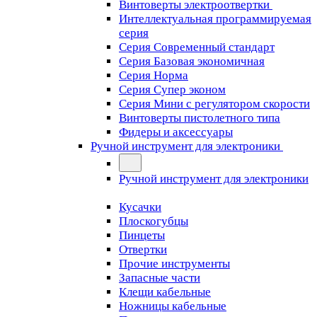
Винтоверты электроотвертки
Интеллектуальная программируемая
серия
Серия Современный стандарт
Серия Базовая экономичная
Серия Норма
Серия Cупер эконом
Серия Мини с регулятором скорости
Винтоверты пистолетного типа
Фидеры и аксессуары
Ручной инструмент для электроники
Ручной инструмент для электроники
Кусачки
Плоскогубцы
Пинцеты
Отвертки
Прочие инструменты
Запасные части
Клещи кабельные
Ножницы кабельные