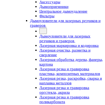
Аксессуары
Дымоприемники
Центральное дымоудаление
Фильтры
Дымоуловители для лазерных резчиков и
граверов
Дымоуловители для лазерных
резчиков и граверов
Лазерная маркировка и кодировка
Лазерная очистка, разметка и
сверление
Лазерная обработка дерева, фанеры,
картона
Лазерная резка и гравировка
пластика, композитных материалов
Лазерная резка, раскройка, сварка и
наплавка металлов
Лазерная резка и гравировка
оргстекла, акрила
Лазерная резка и гравировка
поликарбоната