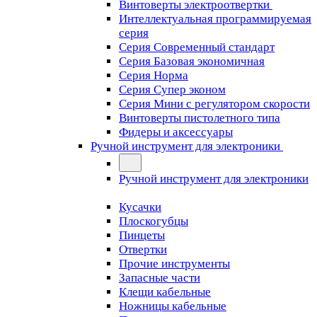
Винтоверты электроотвертки
Интеллектуальная программируемая
серия
Серия Современный стандарт
Серия Базовая экономичная
Серия Норма
Серия Cупер эконом
Серия Мини с регулятором скорости
Винтоверты пистолетного типа
Фидеры и аксессуары
Ручной инструмент для электроники
Ручной инструмент для электроники
Кусачки
Плоскогубцы
Пинцеты
Отвертки
Прочие инструменты
Запасные части
Клещи кабельные
Ножницы кабельные