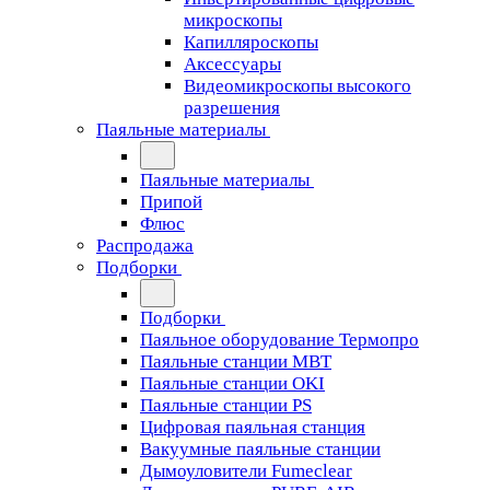
микроскопы
Капилляроскопы
Аксессуары
Видеомикроскопы высокого
разрешения
Паяльные материалы
Паяльные материалы
Припой
Флюс
Распродажа
Подборки
Подборки
Паяльное оборудование Термопро
Паяльные станции MBT
Паяльные станции OKI
Паяльные станции PS
Цифровая паяльная станция
Вакуумные паяльные станции
Дымоуловители Fumeclear