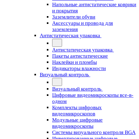
Напольные антистатические коврики
и покрытия
Заземлители обуви
Аксессуары и провода для
заземления
Антистатическая упаковка
Антистатическая упаковка
Пакеты антистатические
Наклейки и пломбы
Индикаторы влажности
Визуальный контроль
Визуальный контроль
Цифровые видеомикроскопы все-в-
одном
Комплекты цифровых
видеомикроскопов
Модульные цифровые
видеомикроскопы
Cистемы визуального контроля BGA
Инвертированные цифровые