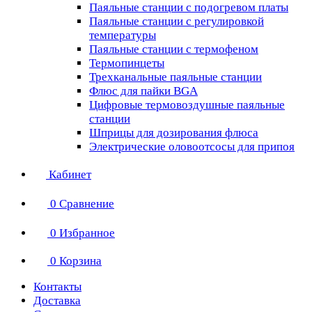
Паяльные станции с подогревом платы
Паяльные станции с регулировкой
температуры
Паяльные станции с термофеном
Термопинцеты
Трехканальные паяльные станции
Флюс для пайки BGA
Цифровые термовоздушные паяльные
станции
Шприцы для дозирования флюса
Электрические оловоотсосы для припоя
Кабинет
0
Сравнение
0
Избранное
0
Корзина
Контакты
Доставка