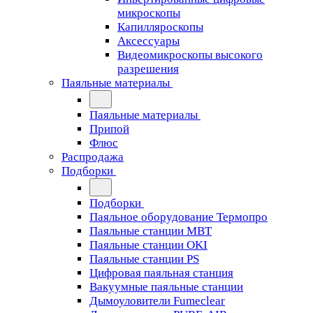
микроскопы
Капилляроскопы
Аксессуары
Видеомикроскопы высокого
разрешения
Паяльные материалы
Паяльные материалы
Припой
Флюс
Распродажа
Подборки
Подборки
Паяльное оборудование Термопро
Паяльные станции MBT
Паяльные станции OKI
Паяльные станции PS
Цифровая паяльная станция
Вакуумные паяльные станции
Дымоуловители Fumeclear