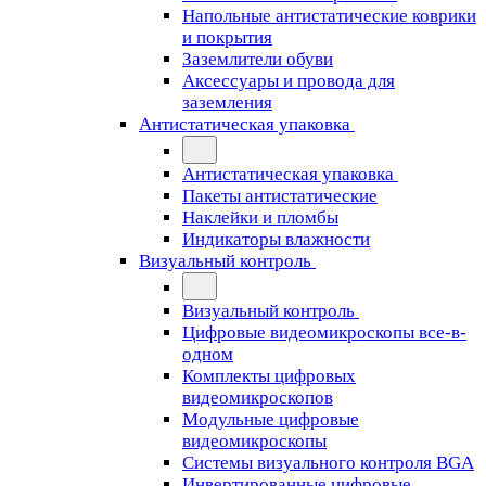
Напольные антистатические коврики
и покрытия
Заземлители обуви
Аксессуары и провода для
заземления
Антистатическая упаковка
Антистатическая упаковка
Пакеты антистатические
Наклейки и пломбы
Индикаторы влажности
Визуальный контроль
Визуальный контроль
Цифровые видеомикроскопы все-в-
одном
Комплекты цифровых
видеомикроскопов
Модульные цифровые
видеомикроскопы
Cистемы визуального контроля BGA
Инвертированные цифровые