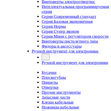
Винтоверты электроотвертки
Интеллектуальная программируемая
серия
Серия Современный стандарт
Серия Базовая экономичная
Серия Норма
Серия Cупер эконом
Серия Мини с регулятором скорости
Винтоверты пистолетного типа
Фидеры и аксессуары
Ручной инструмент для электроники
Ручной инструмент для электроники
Кусачки
Плоскогубцы
Пинцеты
Отвертки
Прочие инструменты
Запасные части
Клещи кабельные
Ножницы кабельные