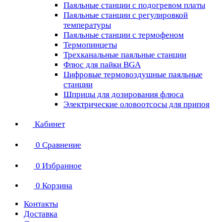
Паяльные станции с подогревом платы
Паяльные станции с регулировкой
температуры
Паяльные станции с термофеном
Термопинцеты
Трехканальные паяльные станции
Флюс для пайки BGA
Цифровые термовоздушные паяльные
станции
Шприцы для дозирования флюса
Электрические оловоотсосы для припоя
Кабинет
0
Сравнение
0
Избранное
0
Корзина
Контакты
Доставка