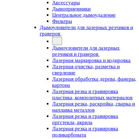
Аксессуары
Дымоприемники
Центральное дымоудаление
Фильтры
Дымоуловители для лазерных резчиков и
граверов
Дымоуловители для лазерных
резчиков и граверов
Лазерная маркировка и кодировка
Лазерная очистка, разметка и
сверление
Лазерная обработка дерева, фанеры,
картона
Лазерная резка и гравировка
пластика, композитных материалов
Лазерная резка, раскройка, сварка и
наплавка металлов
Лазерная резка и гравировка
оргстекла, акрила
Лазерная резка и гравировка
поликарбоната