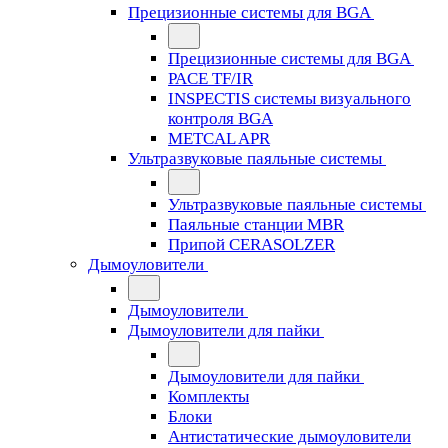
Прецизионные системы для BGA
Прецизионные системы для BGA
PACE TF/IR
INSPECTIS системы визуального
контроля BGA
METCAL APR
Ультразвуковые паяльные системы
Ультразвуковые паяльные системы
Паяльные станции MBR
Припой CERASOLZER
Дымоуловители
Дымоуловители
Дымоуловители для пайки
Дымоуловители для пайки
Комплекты
Блоки
Антистатические дымоуловители