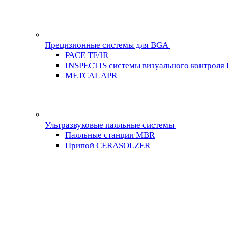
Прецизионные системы для BGA
PACE TF/IR
INSPECTIS системы визуального контроля
METCAL APR
Ультразвуковые паяльные системы
Паяльные станции MBR
Припой CERASOLZER