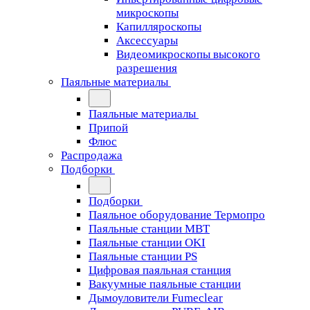
микроскопы
Капилляроскопы
Аксессуары
Видеомикроскопы высокого
разрешения
Паяльные материалы
Паяльные материалы
Припой
Флюс
Распродажа
Подборки
Подборки
Паяльное оборудование Термопро
Паяльные станции MBT
Паяльные станции OKI
Паяльные станции PS
Цифровая паяльная станция
Вакуумные паяльные станции
Дымоуловители Fumeclear