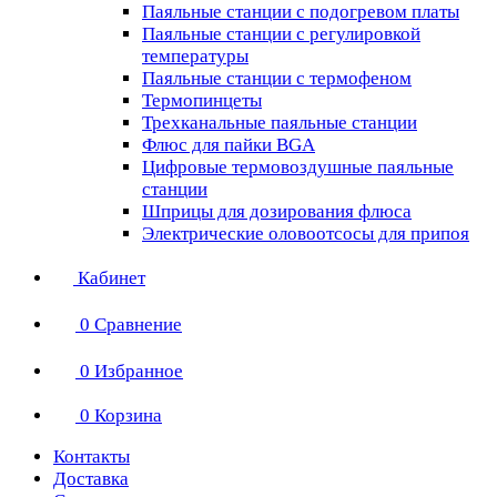
Паяльные станции с подогревом платы
Паяльные станции с регулировкой
температуры
Паяльные станции с термофеном
Термопинцеты
Трехканальные паяльные станции
Флюс для пайки BGA
Цифровые термовоздушные паяльные
станции
Шприцы для дозирования флюса
Электрические оловоотсосы для припоя
Кабинет
0
Сравнение
0
Избранное
0
Корзина
Контакты
Доставка