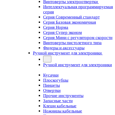
Винтоверты электроотвертки
Интеллектуальная программируемая
серия
Серия Современный стандарт
Серия Базовая экономичная
Серия Норма
Серия Cупер эконом
Серия Мини с регулятором скорости
Винтоверты пистолетного типа
Фидеры и аксессуары
Ручной инструмент для электроники
Ручной инструмент для электроники
Кусачки
Плоскогубцы
Пинцеты
Отвертки
Прочие инструменты
Запасные части
Клещи кабельные
Ножницы кабельные