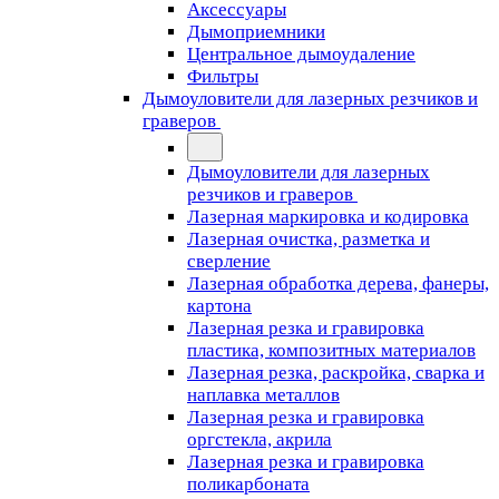
Аксессуары
Дымоприемники
Центральное дымоудаление
Фильтры
Дымоуловители для лазерных резчиков и
граверов
Дымоуловители для лазерных
резчиков и граверов
Лазерная маркировка и кодировка
Лазерная очистка, разметка и
сверление
Лазерная обработка дерева, фанеры,
картона
Лазерная резка и гравировка
пластика, композитных материалов
Лазерная резка, раскройка, сварка и
наплавка металлов
Лазерная резка и гравировка
оргстекла, акрила
Лазерная резка и гравировка
поликарбоната