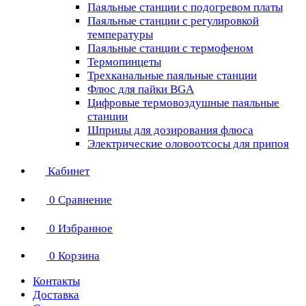
Паяльные станции с подогревом платы
Паяльные станции с регулировкой
температуры
Паяльные станции с термофеном
Термопинцеты
Трехканальные паяльные станции
Флюс для пайки BGA
Цифровые термовоздушные паяльные
станции
Шприцы для дозирования флюса
Электрические оловоотсосы для припоя
Кабинет
0
Сравнение
0
Избранное
0
Корзина
Контакты
Доставка