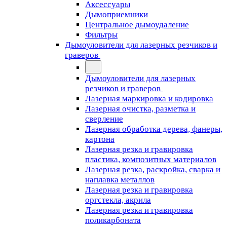
Аксессуары
Дымоприемники
Центральное дымоудаление
Фильтры
Дымоуловители для лазерных резчиков и
граверов
Дымоуловители для лазерных
резчиков и граверов
Лазерная маркировка и кодировка
Лазерная очистка, разметка и
сверление
Лазерная обработка дерева, фанеры,
картона
Лазерная резка и гравировка
пластика, композитных материалов
Лазерная резка, раскройка, сварка и
наплавка металлов
Лазерная резка и гравировка
оргстекла, акрила
Лазерная резка и гравировка
поликарбоната