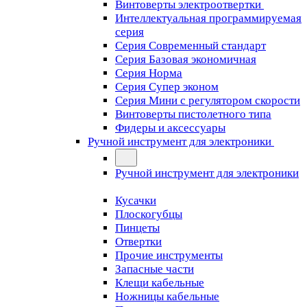
Винтоверты электроотвертки
Интеллектуальная программируемая
серия
Серия Современный стандарт
Серия Базовая экономичная
Серия Норма
Серия Cупер эконом
Серия Мини с регулятором скорости
Винтоверты пистолетного типа
Фидеры и аксессуары
Ручной инструмент для электроники
Ручной инструмент для электроники
Кусачки
Плоскогубцы
Пинцеты
Отвертки
Прочие инструменты
Запасные части
Клещи кабельные
Ножницы кабельные