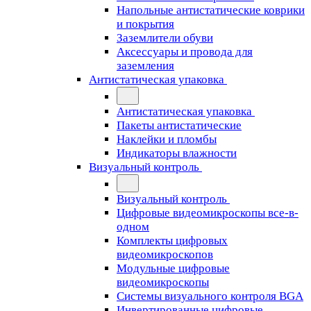
Напольные антистатические коврики
и покрытия
Заземлители обуви
Аксессуары и провода для
заземления
Антистатическая упаковка
Антистатическая упаковка
Пакеты антистатические
Наклейки и пломбы
Индикаторы влажности
Визуальный контроль
Визуальный контроль
Цифровые видеомикроскопы все-в-
одном
Комплекты цифровых
видеомикроскопов
Модульные цифровые
видеомикроскопы
Cистемы визуального контроля BGA
Инвертированные цифровые