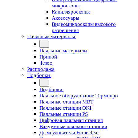
микроскопы
Капилляроскопы
Аксессуары
Видеомикроскопы высокого
разрешения
Паяльные материалы
Паяльные материалы
Припой
Флюс
Распродажа
Подборки
Подборки
Паяльное оборудование Термопро
Паяльные станции MBT
Паяльные станции OKI
Паяльные станции PS
Цифровая паяльная станция
Вакуумные паяльные станции
Дымоуловители Fumeclear