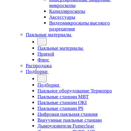
микроскопы
Капилляроскопы
Аксессуары
Видеомикроскопы высокого
разрешения
Паяльные материалы
Паяльные материалы
Припой
Флюс
Распродажа
Подборки
Подборки
Паяльное оборудование Термопро
Паяльные станции MBT
Паяльные станции OKI
Паяльные станции PS
Цифровая паяльная станция
Вакуумные паяльные станции
Дымоуловители Fumeclear