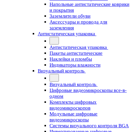
Напольные антистатические коврики
и покрытия
Заземлители обуви
Аксессуары и провода для
заземления
Антистатическая упаковка
Антистатическая упаковка
Пакеты антистатические
Наклейки и пломбы
Индикаторы влажности
Визуальный контроль
Визуальный контроль
Цифровые видеомикроскопы все-в-
одном
Комплекты цифровых
видеомикроскопов
Модульные цифровые
видеомикроскопы
Cистемы визуального контроля BGA
Инвертированные цифровые