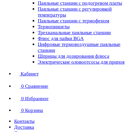
Паяльные станции с подогревом платы
Паяльные станции с регулировкой
температуры
Паяльные станции с термофеном
Термопинцеты
Трехканальные паяльные станции
Флюс для пайки BGA
Цифровые термовоздушные паяльные
станции
Шприцы для дозирования флюса
Электрические оловоотсосы для припоя
Кабинет
0
Сравнение
0
Избранное
0
Корзина
Контакты
Доставка