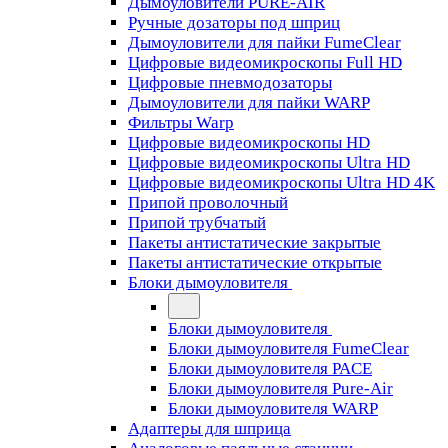
Дымоуловители PURE-AIR
Ручные дозаторы под шприц
Дымоуловители для пайки FumeClear
Цифровые видеомикроскопы Full HD
Цифровые пневмодозаторы
Дымоуловители для пайки WARP
Фильтры Warp
Цифровые видеомикроскопы HD
Цифровые видеомикроскопы Ultra HD
Цифровые видеомикроскопы Ultra HD 4K
Припой проволочный
Припой трубчатый
Пакеты антистатические закрытые
Пакеты антистатические открытые
Блоки дымоуловителя
Блоки дымоуловителя
Блоки дымоуловителя FumeClear
Блоки дымоуловителя PACE
Блоки дымоуловителя Pure-Air
Блоки дымоуловителя WARP
Адаптеры для шприца