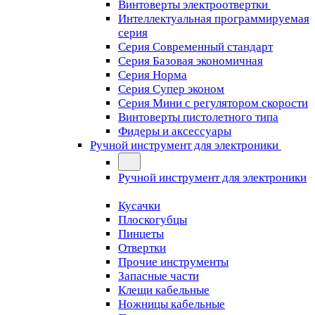
Винтоверты электроотвертки
Интеллектуальная программируемая
серия
Серия Современный стандарт
Серия Базовая экономичная
Серия Норма
Серия Cупер эконом
Серия Мини с регулятором скорости
Винтоверты пистолетного типа
Фидеры и аксессуары
Ручной инструмент для электроники
Ручной инструмент для электроники
Кусачки
Плоскогубцы
Пинцеты
Отвертки
Прочие инструменты
Запасные части
Клещи кабельные
Ножницы кабельные