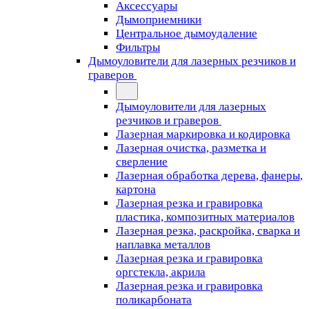
Аксессуары
Дымоприемники
Центральное дымоудаление
Фильтры
Дымоуловители для лазерных резчиков и
граверов
Дымоуловители для лазерных
резчиков и граверов
Лазерная маркировка и кодировка
Лазерная очистка, разметка и
сверление
Лазерная обработка дерева, фанеры,
картона
Лазерная резка и гравировка
пластика, композитных материалов
Лазерная резка, раскройка, сварка и
наплавка металлов
Лазерная резка и гравировка
оргстекла, акрила
Лазерная резка и гравировка
поликарбоната