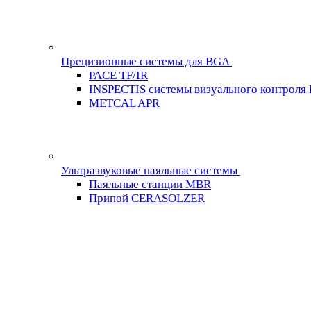
Прецизионные системы для BGA
PACE TF/IR
INSPECTIS системы визуального контроля
METCAL APR
Ультразвуковые паяльные системы
Паяльные станции MBR
Припой CERASOLZER