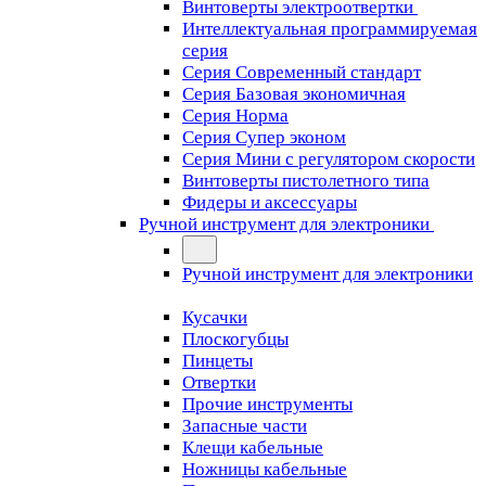
Винтоверты электроотвертки
Интеллектуальная программируемая
серия
Серия Современный стандарт
Серия Базовая экономичная
Серия Норма
Серия Cупер эконом
Серия Мини с регулятором скорости
Винтоверты пистолетного типа
Фидеры и аксессуары
Ручной инструмент для электроники
Ручной инструмент для электроники
Кусачки
Плоскогубцы
Пинцеты
Отвертки
Прочие инструменты
Запасные части
Клещи кабельные
Ножницы кабельные