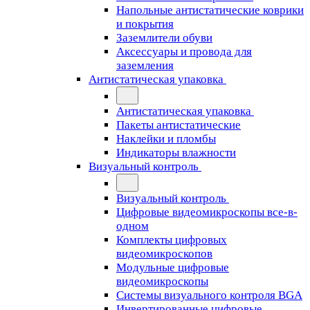
Напольные антистатические коврики
и покрытия
Заземлители обуви
Аксессуары и провода для
заземления
Антистатическая упаковка
Антистатическая упаковка
Пакеты антистатические
Наклейки и пломбы
Индикаторы влажности
Визуальный контроль
Визуальный контроль
Цифровые видеомикроскопы все-в-
одном
Комплекты цифровых
видеомикроскопов
Модульные цифровые
видеомикроскопы
Cистемы визуального контроля BGA
Инвертированные цифровые