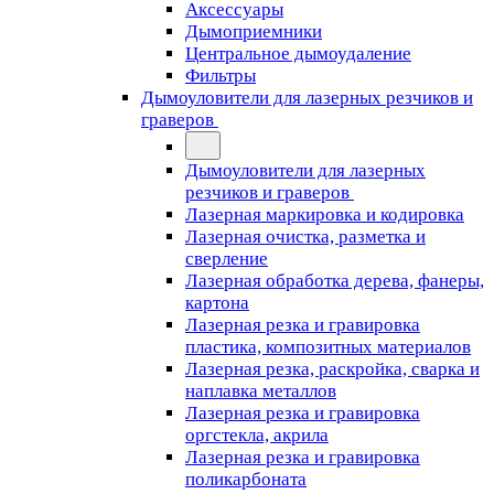
Аксессуары
Дымоприемники
Центральное дымоудаление
Фильтры
Дымоуловители для лазерных резчиков и
граверов
Дымоуловители для лазерных
резчиков и граверов
Лазерная маркировка и кодировка
Лазерная очистка, разметка и
сверление
Лазерная обработка дерева, фанеры,
картона
Лазерная резка и гравировка
пластика, композитных материалов
Лазерная резка, раскройка, сварка и
наплавка металлов
Лазерная резка и гравировка
оргстекла, акрила
Лазерная резка и гравировка
поликарбоната