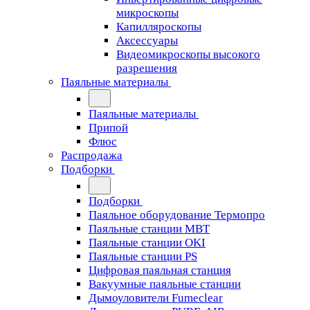
микроскопы
Капилляроскопы
Аксессуары
Видеомикроскопы высокого
разрешения
Паяльные материалы
Паяльные материалы
Припой
Флюс
Распродажа
Подборки
Подборки
Паяльное оборудование Термопро
Паяльные станции MBT
Паяльные станции OKI
Паяльные станции PS
Цифровая паяльная станция
Вакуумные паяльные станции
Дымоуловители Fumeclear