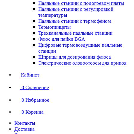
Паяльные станции с подогревом платы
Паяльные станции с регулировкой
температуры
Паяльные станции с термофеном
Термопинцеты
Трехканальные паяльные станции
Флюс для пайки BGA
Цифровые термовоздушные паяльные
станции
Шприцы для дозирования флюса
Электрические оловоотсосы для припоя
Кабинет
0
Сравнение
0
Избранное
0
Корзина
Контакты
Доставка