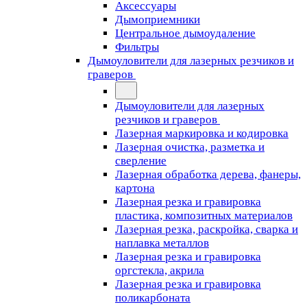
Аксессуары
Дымоприемники
Центральное дымоудаление
Фильтры
Дымоуловители для лазерных резчиков и
граверов
Дымоуловители для лазерных
резчиков и граверов
Лазерная маркировка и кодировка
Лазерная очистка, разметка и
сверление
Лазерная обработка дерева, фанеры,
картона
Лазерная резка и гравировка
пластика, композитных материалов
Лазерная резка, раскройка, сварка и
наплавка металлов
Лазерная резка и гравировка
оргстекла, акрила
Лазерная резка и гравировка
поликарбоната