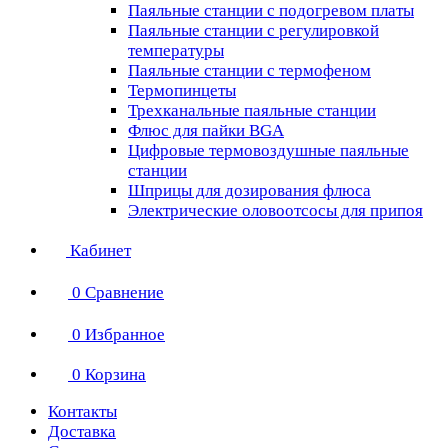
Паяльные станции с подогревом платы
Паяльные станции с регулировкой
температуры
Паяльные станции с термофеном
Термопинцеты
Трехканальные паяльные станции
Флюс для пайки BGA
Цифровые термовоздушные паяльные
станции
Шприцы для дозирования флюса
Электрические оловоотсосы для припоя
Кабинет
0
Сравнение
0
Избранное
0
Корзина
Контакты
Доставка