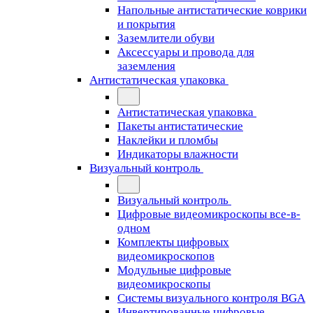
Напольные антистатические коврики
и покрытия
Заземлители обуви
Аксессуары и провода для
заземления
Антистатическая упаковка
Антистатическая упаковка
Пакеты антистатические
Наклейки и пломбы
Индикаторы влажности
Визуальный контроль
Визуальный контроль
Цифровые видеомикроскопы все-в-
одном
Комплекты цифровых
видеомикроскопов
Модульные цифровые
видеомикроскопы
Cистемы визуального контроля BGA
Инвертированные цифровые