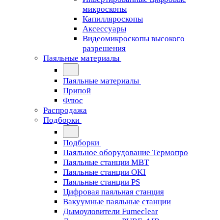
микроскопы
Капилляроскопы
Аксессуары
Видеомикроскопы высокого
разрешения
Паяльные материалы
Паяльные материалы
Припой
Флюс
Распродажа
Подборки
Подборки
Паяльное оборудование Термопро
Паяльные станции MBT
Паяльные станции OKI
Паяльные станции PS
Цифровая паяльная станция
Вакуумные паяльные станции
Дымоуловители Fumeclear