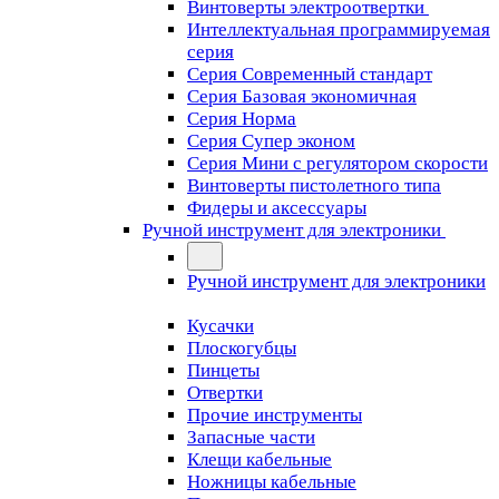
Винтоверты электроотвертки
Интеллектуальная программируемая
серия
Серия Современный стандарт
Серия Базовая экономичная
Серия Норма
Серия Cупер эконом
Серия Мини с регулятором скорости
Винтоверты пистолетного типа
Фидеры и аксессуары
Ручной инструмент для электроники
Ручной инструмент для электроники
Кусачки
Плоскогубцы
Пинцеты
Отвертки
Прочие инструменты
Запасные части
Клещи кабельные
Ножницы кабельные