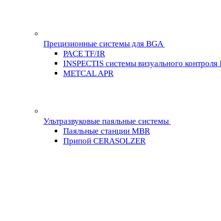
Прецизионные системы для BGA
PACE TF/IR
INSPECTIS системы визуального контроля
METCAL APR
Ультразвуковые паяльные системы
Паяльные станции MBR
Припой CERASOLZER