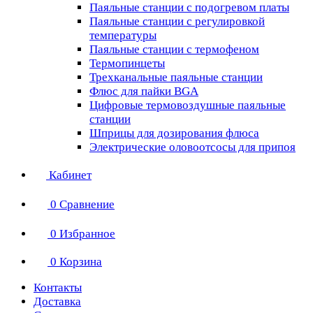
Паяльные станции с подогревом платы
Паяльные станции с регулировкой
температуры
Паяльные станции с термофеном
Термопинцеты
Трехканальные паяльные станции
Флюс для пайки BGA
Цифровые термовоздушные паяльные
станции
Шприцы для дозирования флюса
Электрические оловоотсосы для припоя
Кабинет
0
Сравнение
0
Избранное
0
Корзина
Контакты
Доставка