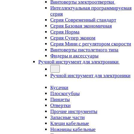
Винтоверты электроотвертки
Интеллектуальная программируемая
серия
Серия Современный стандарт
Серия Базовая экономичная
Серия Норма
Серия Cупер эконом
Серия Мини с регулятором скорости
Винтоверты пистолетного типа
Фидеры и аксессуары
Ручной инструмент для электроники
Ручной инструмент для электроники
Кусачки
Плоскогубцы
Пинцеты
Отвертки
Прочие инструменты
Запасные части
Клещи кабельные
Ножницы кабельные