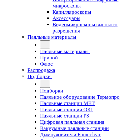
микроскопы
Капилляроскопы
Аксессуары
Видеомикроскопы высокого
разрешения
Паяльные материалы
Паяльные материалы
Припой
Флюс
Распродажа
Подборки
Подборки
Паяльное оборудование Термопро
Паяльные станции MBT
Паяльные станции OKI
Паяльные станции PS
Цифровая паяльная станция
Вакуумные паяльные станции
Дымоуловители Fumeclear