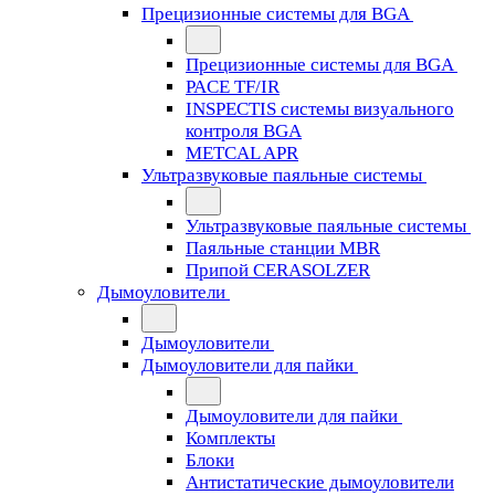
Прецизионные системы для BGA
Прецизионные системы для BGA
PACE TF/IR
INSPECTIS системы визуального
контроля BGA
METCAL APR
Ультразвуковые паяльные системы
Ультразвуковые паяльные системы
Паяльные станции MBR
Припой CERASOLZER
Дымоуловители
Дымоуловители
Дымоуловители для пайки
Дымоуловители для пайки
Комплекты
Блоки
Антистатические дымоуловители