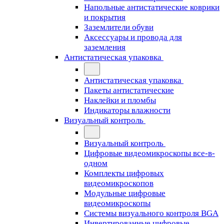
Напольные антистатические коврики
и покрытия
Заземлители обуви
Аксессуары и провода для
заземления
Антистатическая упаковка
Антистатическая упаковка
Пакеты антистатические
Наклейки и пломбы
Индикаторы влажности
Визуальный контроль
Визуальный контроль
Цифровые видеомикроскопы все-в-
одном
Комплекты цифровых
видеомикроскопов
Модульные цифровые
видеомикроскопы
Cистемы визуального контроля BGA
Инвертированные цифровые