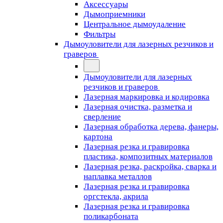
Аксессуары
Дымоприемники
Центральное дымоудаление
Фильтры
Дымоуловители для лазерных резчиков и
граверов
Дымоуловители для лазерных
резчиков и граверов
Лазерная маркировка и кодировка
Лазерная очистка, разметка и
сверление
Лазерная обработка дерева, фанеры,
картона
Лазерная резка и гравировка
пластика, композитных материалов
Лазерная резка, раскройка, сварка и
наплавка металлов
Лазерная резка и гравировка
оргстекла, акрила
Лазерная резка и гравировка
поликарбоната