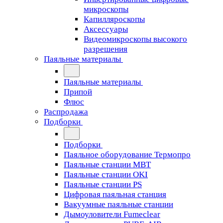
микроскопы
Капилляроскопы
Аксессуары
Видеомикроскопы высокого
разрешения
Паяльные материалы
Паяльные материалы
Припой
Флюс
Распродажа
Подборки
Подборки
Паяльное оборудование Термопро
Паяльные станции MBT
Паяльные станции OKI
Паяльные станции PS
Цифровая паяльная станция
Вакуумные паяльные станции
Дымоуловители Fumeclear