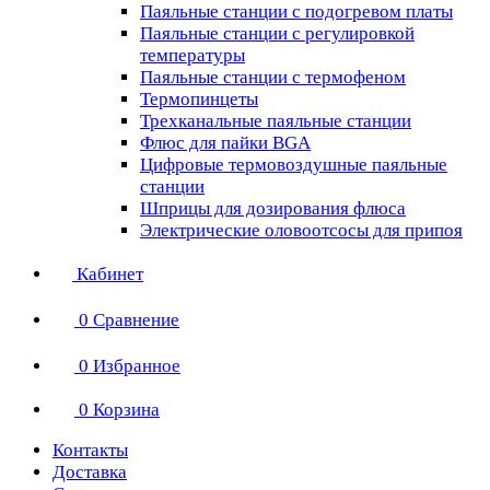
Паяльные станции с подогревом платы
Паяльные станции с регулировкой
температуры
Паяльные станции с термофеном
Термопинцеты
Трехканальные паяльные станции
Флюс для пайки BGA
Цифровые термовоздушные паяльные
станции
Шприцы для дозирования флюса
Электрические оловоотсосы для припоя
Кабинет
0
Сравнение
0
Избранное
0
Корзина
Контакты
Доставка