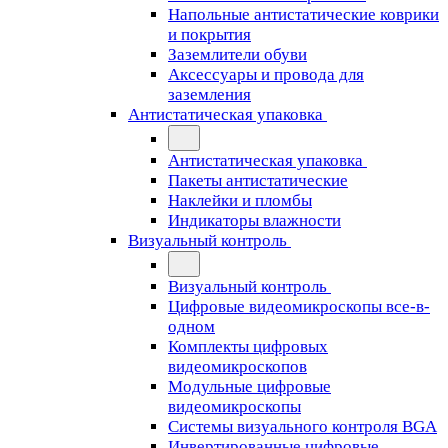
Напольные антистатические коврики
и покрытия
Заземлители обуви
Аксессуары и провода для
заземления
Антистатическая упаковка
Антистатическая упаковка
Пакеты антистатические
Наклейки и пломбы
Индикаторы влажности
Визуальный контроль
Визуальный контроль
Цифровые видеомикроскопы все-в-
одном
Комплекты цифровых
видеомикроскопов
Модульные цифровые
видеомикроскопы
Cистемы визуального контроля BGA
Инвертированные цифровые