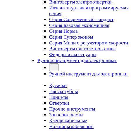
Винтоверты электроотвертки
Интеллектуальная программируемая
серия
Серия Современный стандарт
Серия Базовая экономичная
Серия Норма
Серия Cупер эконом
Серия Мини с регулятором скорости
Винтоверты пистолетного типа
Фидеры и аксессуары
Ручной инструмент для электроники
Ручной инструмент для электроники
Кусачки
Плоскогубцы
Пинцеты
Отвертки
Прочие инструменты
Запасные части
Клещи кабельные
Ножницы кабельные