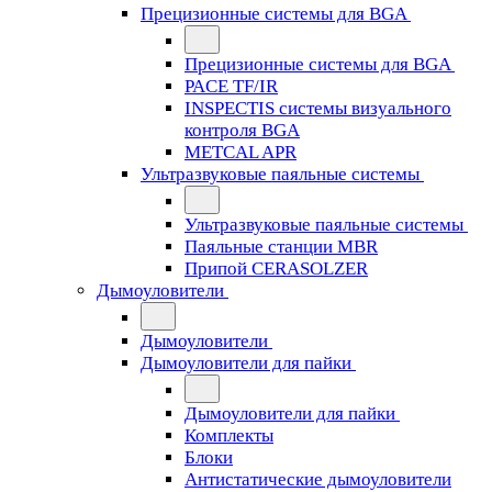
Прецизионные системы для BGA
Прецизионные системы для BGA
PACE TF/IR
INSPECTIS системы визуального
контроля BGA
METCAL APR
Ультразвуковые паяльные системы
Ультразвуковые паяльные системы
Паяльные станции MBR
Припой CERASOLZER
Дымоуловители
Дымоуловители
Дымоуловители для пайки
Дымоуловители для пайки
Комплекты
Блоки
Антистатические дымоуловители