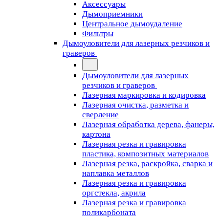
Аксессуары
Дымоприемники
Центральное дымоудаление
Фильтры
Дымоуловители для лазерных резчиков и
граверов
Дымоуловители для лазерных
резчиков и граверов
Лазерная маркировка и кодировка
Лазерная очистка, разметка и
сверление
Лазерная обработка дерева, фанеры,
картона
Лазерная резка и гравировка
пластика, композитных материалов
Лазерная резка, раскройка, сварка и
наплавка металлов
Лазерная резка и гравировка
оргстекла, акрила
Лазерная резка и гравировка
поликарбоната